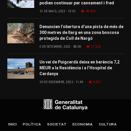
podien continuar per cansament i fred
13 DE MAIG, 2023 - 19:33
18.032
Denuncien l’obertura d’una pista de més de
300 metres de llarg en una zona boscosa
protegida de Coll de Nargó
5 DE SETEMBRE, 2023 - 08:00
17.225
Un veí de Puigcerdà deixa en herència 7,2
MEUR a la Residència i a l’Hospital de
Cerdanya
20 DE DESEMBRE, 2022 - 11:49
9.531
INICI
POLÍTICA
SOCIETAT
ECONOMIA
CULTURA