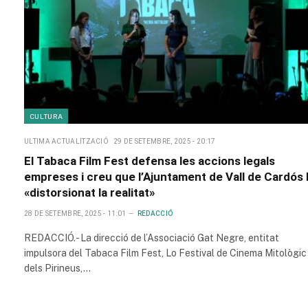
CULTURA
ULTIMA ACTUALITZACIÓ
29 DE SETEMBRE, 2025 - 20:17
El Tabaca Film Fest defensa les accions legals
empreses i creu que l’Ajuntament de Vall de Cardós 
«distorsionat la realitat»
28 DE SETEMBRE, 2025 - 11:01
REDACCIÓ
REDACCIÓ.- La direcció de l’Associació Gat Negre, entitat
impulsora del Tabaca Film Fest, Lo Festival de Cinema Mitològic
dels Pirineus,…