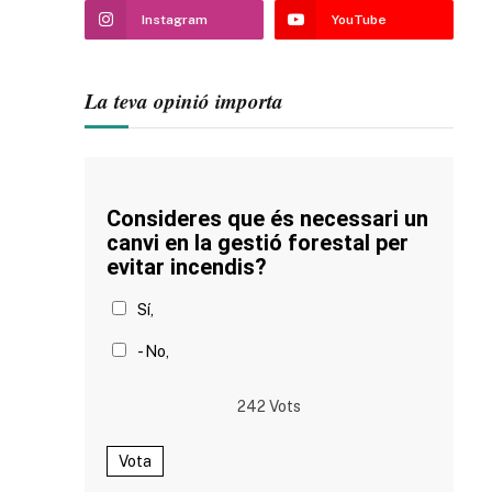
Instagram
YouTube
La teva opinió importa
Consideres que és necessari un
canvi en la gestió forestal per
evitar incendis?
Sí,
- No,
242
Vots
Vota