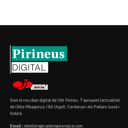
Som el nou diari digital de l’Alt Pirineu. T’apropem l’actualitat
de l’Alta Ribagorça, l’Alt Urgell, Cerdanya i els Pallars Jussà i
Sobirà.
Email :
mbellera@cadenapirenaica.com