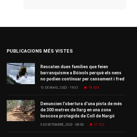
PUBLICACIONS MÉS VISTES
Rescaten dues famílies que feien
barranquisme a Bóixols perquè els nens
no podien continuar per cansament i fred
13 DE MAIG, 2023 - 19:33
18.028
Denuncien l’obertura d’una pista de més
de 300 metres de llarg en una zona
boscosa protegida de Coll de Nargó
5 DE SETEMBRE, 2023 - 08:00
17.225