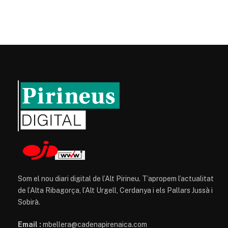
Som el nou diari digital de l’Alt Pirineu. T’apropem l’actualitat
de l’Alta Ribagorça, l’Alt Urgell, Cerdanya i els Pallars Jussà i
Sobirà.
Email :
mbellera@cadenapirenaica.com