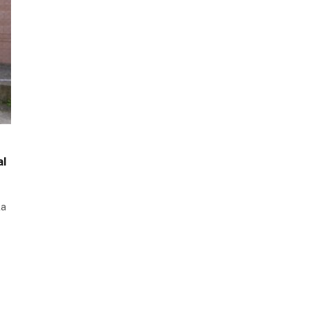
al
la