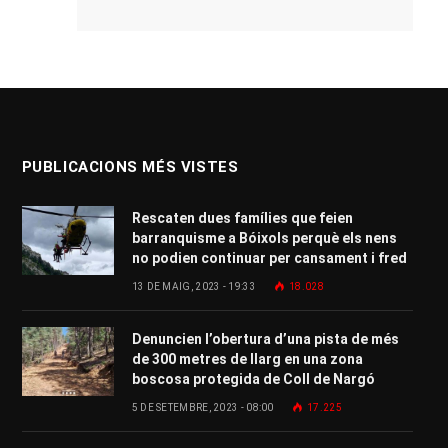
PUBLICACIONS MÉS VISTES
Rescaten dues famílies que feien
barranquisme a Bóixols perquè els nens
no podien continuar per cansament i fred
13 DE MAIG, 2023 - 19:33
18.028
Denuncien l’obertura d’una pista de més
de 300 metres de llarg en una zona
boscosa protegida de Coll de Nargó
5 DE SETEMBRE, 2023 - 08:00
17.225