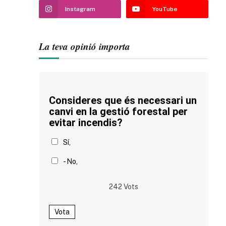
Instagram
YouTube
La teva opinió importa
Consideres que és necessari un
canvi en la gestió forestal per
evitar incendis?
Sí,
- No,
242
Vots
Vota