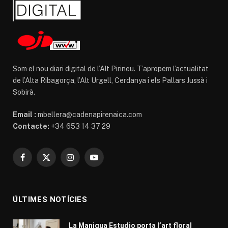
Som el nou diari digital de l’Alt Pirineu. T’apropem l’actualitat
de l’Alta Ribagorça, l’Alt Urgell, Cerdanya i els Pallars Jussà i
Sobirà.
Email :
mbellera@cadenapirenaica.com
Contacte:
+34 653 14 37 29
Facebook
X
Instagram
YouTube
(Twitter)
ÚLTIMES NOTÍCIES
La Manigua Estudio porta l’art floral