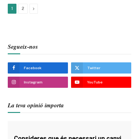
Next
1
2
Segueix-nos
Facebook
Twitter
Instagram
YouTube
La teva opinió importa
Consideres que és necessari un canvi