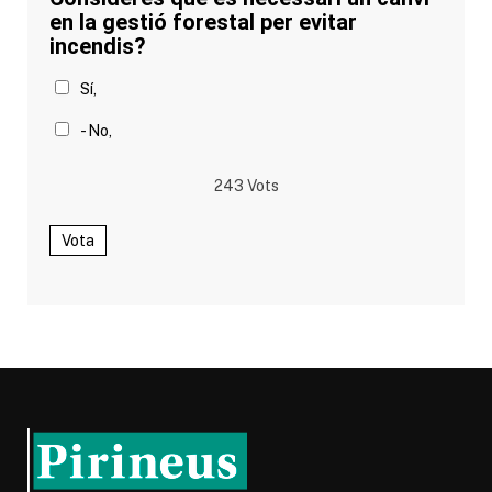
en la gestió forestal per evitar
incendis?
Sí,
- No,
243
Vots
Vota