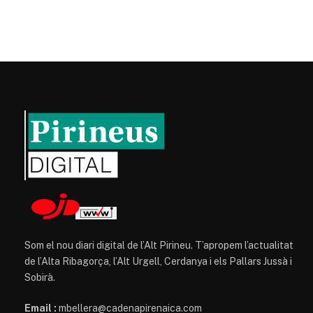
Som el nou diari digital de l’Alt Pirineu. T’apropem l’actualitat
de l’Alta Ribagorça, l’Alt Urgell, Cerdanya i els Pallars Jussà i
Sobirà.
Email :
mbellera@cadenapirenaica.com