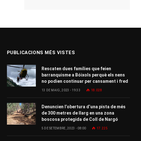
PUBLICACIONS MÉS VISTES
Rescaten dues famílies que feien
barranquisme a Bóixols perquè els nens
no podien continuar per cansament i fred
13 DE MAIG, 2023 - 19:33
18.028
Denuncien l’obertura d’una pista de més
de 300 metres de llarg en una zona
boscosa protegida de Coll de Nargó
5 DE SETEMBRE, 2023 - 08:00
17.225