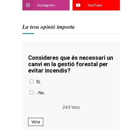
Instagram
YouTube
La teva opinió importa
Consideres que és necessari un
canvi en la gestió forestal per
evitar incendis?
Sí,
- No,
243
Vots
Vota