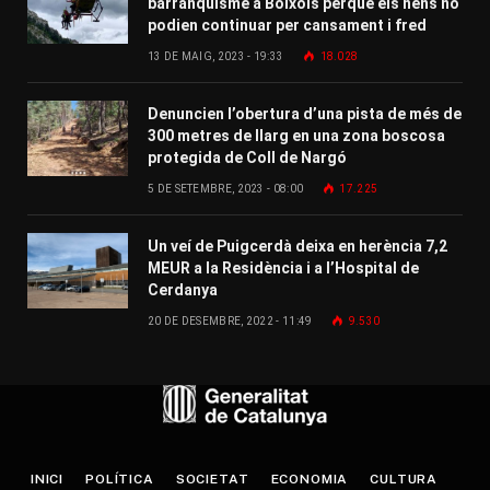
barranquisme a Bóixols perquè els nens no
podien continuar per cansament i fred
13 DE MAIG, 2023 - 19:33
18.028
Denuncien l’obertura d’una pista de més de
300 metres de llarg en una zona boscosa
protegida de Coll de Nargó
5 DE SETEMBRE, 2023 - 08:00
17.225
Un veí de Puigcerdà deixa en herència 7,2
MEUR a la Residència i a l’Hospital de
Cerdanya
20 DE DESEMBRE, 2022 - 11:49
9.530
INICI
POLÍTICA
SOCIETAT
ECONOMIA
CULTURA