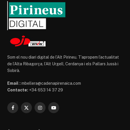
Som el nou diari digital de l’Alt Pirineu. T’apropem l’actualitat
de l’Alta Ribagorça, l’Alt Urgell, Cerdanya i els Pallars Jussà i
Sobirà.
Email :
mbellera@cadenapirenaica.com
Contacte:
+34 653 14 37 29
Facebook
X
Instagram
YouTube
(Twitter)