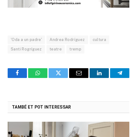
'Oda a un padre'
Andrea Rodríguez
cultura
Santi Rogríguez
teatre
tremp
Facebook
WhatsApp
Twitter
Email
LinkedIn
Telegr
TAMBÉ ET POT INTERESSAR