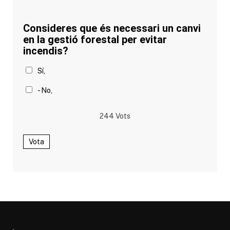
Consideres que és necessari un canvi
en la gestió forestal per evitar
incendis?
Sí,
- No,
244
Vots
Vota