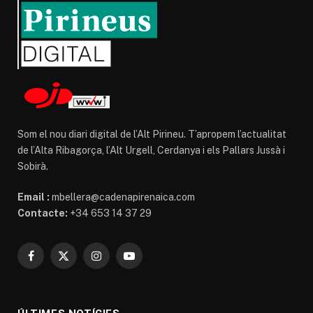
Som el nou diari digital de l’Alt Pirineu. T’apropem l’actualitat
de l’Alta Ribagorça, l’Alt Urgell, Cerdanya i els Pallars Jussà i
Sobirà.
Email :
mbellera@cadenapirenaica.com
Contacte:
+34 653 14 37 29
Facebook
X
Instagram
YouTube
(Twitter)