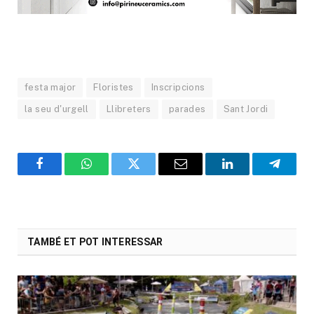
festa major
Floristes
Inscripcions
la seu d'urgell
Llibreters
parades
Sant Jordi
Facebook
WhatsApp
Twitter
Email
LinkedIn
Telegr
TAMBÉ ET POT INTERESSAR