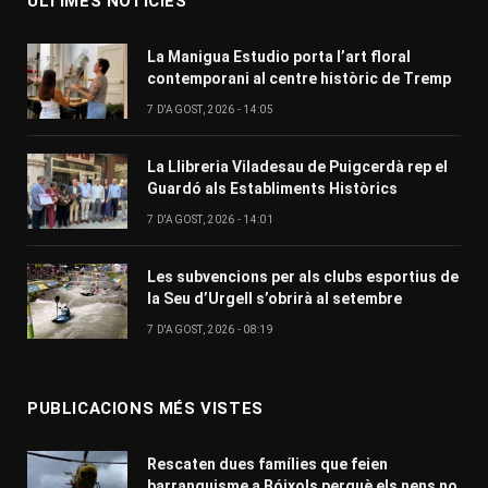
ÚLTIMES NOTÍCIES
La Manigua Estudio porta l’art floral
contemporani al centre històric de Tremp
7 D'AGOST, 2026 - 14:05
La Llibreria Viladesau de Puigcerdà rep el
Guardó als Establiments Històrics
7 D'AGOST, 2026 - 14:01
Les subvencions per als clubs esportius de
la Seu d’Urgell s’obrirà al setembre
7 D'AGOST, 2026 - 08:19
PUBLICACIONS MÉS VISTES
Rescaten dues famílies que feien
barranquisme a Bóixols perquè els nens no