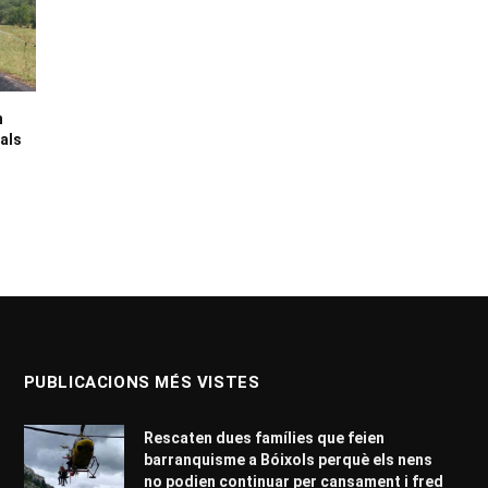
n
 als
PUBLICACIONS MÉS VISTES
Rescaten dues famílies que feien
barranquisme a Bóixols perquè els nens
no podien continuar per cansament i fred