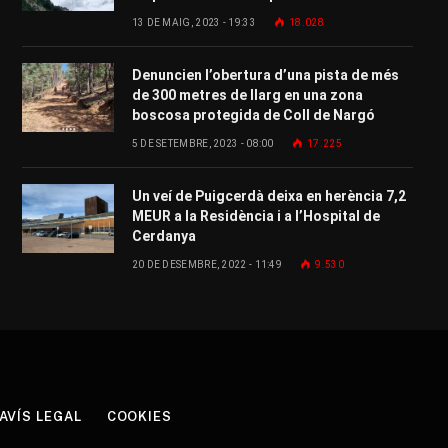
13 DE MAIG, 2023 - 19:33
18.028
Denuncien l’obertura d’una pista de més
de 300 metres de llarg en una zona
boscosa protegida de Coll de Nargó
5 DE SETEMBRE, 2023 - 08:00
17.225
Un veí de Puigcerdà deixa en herència 7,2
MEUR a la Residència i a l’Hospital de
Cerdanya
20 DE DESEMBRE, 2022 - 11:49
9.530
AVÍS LEGAL
COOKIES