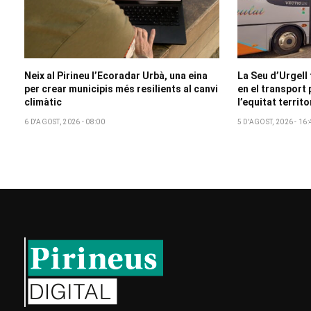
Neix al Pirineu l’Ecoradar Urbà, una eina
La Seu d’Urgell
per crear municipis més resilients al canvi
en el transport 
climàtic
l’equitat territo
6 D'AGOST, 2026 - 08:00
5 D'AGOST, 2026 - 16: