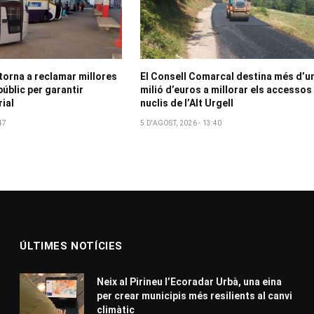
 torna a reclamar millores
El Consell Comarcal destina més d’u
públic per garantir
milió d’euros a millorar els accessos
rial
nuclis de l’Alt Urgell
47
5 D'AGOST, 2026 - 13:40
ÚLTIMES NOTÍCIES
Neix al Pirineu l’Ecoradar Urbà, una eina
per crear municipis més resilients al canvi
climàtic