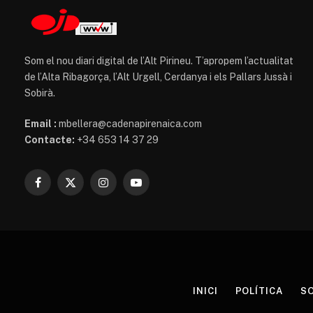
Som el nou diari digital de l’Alt Pirineu. T’apropem l’actualitat
de l’Alta Ribagorça, l’Alt Urgell, Cerdanya i els Pallars Jussà i
Sobirà.
Email :
mbellera@cadenapirenaica.com
Contacte:
+34 653 14 37 29
Facebook
X
Instagram
YouTube
(Twitter)
INICI
POLÍTICA
SO