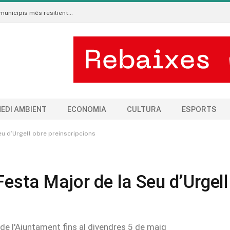
Neix al Pirineu l’Ecoradar Urbà, una eina per crear municipis més resilients al canvi climàtic
EDI AMBIENT
ECONOMIA
CULTURA
ESPORTS
eu d’Urgell obre preinscripcions
Festa Major de la Seu d’Urgell
 de l'Ajuntament fins al divendres 5 de maig