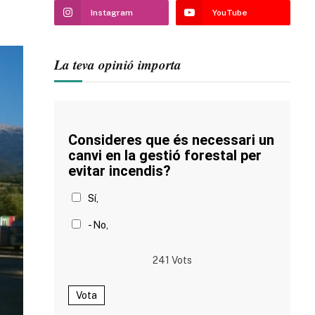
Instagram
YouTube
La teva opinió importa
Consideres que és necessari un
canvi en la gestió forestal per
evitar incendis?
Sí,
- No,
241
Vots
Vota