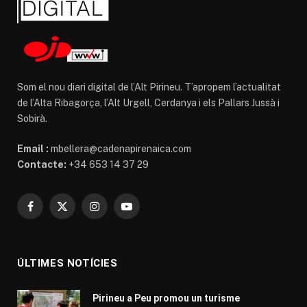
Som el nou diari digital de l’Alt Pirineu. T’apropem l’actualitat
de l’Alta Ribagorça, l’Alt Urgell, Cerdanya i els Pallars Jussà i
Sobirà.
Email :
mbellera@cadenapirenaica.com
Contacte:
+34 653 14 37 29
Facebook
X
Instagram
YouTube
(Twitter)
ÚLTIMES NOTÍCIES
Pirineu a Peu promou un turisme