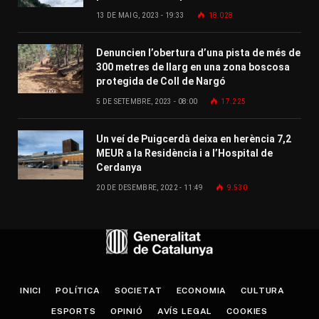
13 DE MAIG, 2023 - 19:33
18.028
Denuncien l’obertura d’una pista de més de
300 metres de llarg en una zona boscosa
protegida de Coll de Nargó
5 DE SETEMBRE, 2023 - 08:00
17.225
Un veí de Puigcerdà deixa en herència 7,2
MEUR a la Residència i a l’Hospital de
Cerdanya
20 DE DESEMBRE, 2022 - 11:49
9.530
INICI
POLÍTICA
SOCIETAT
ECONOMIA
CULTURA
ESPORTS
OPINIÓ
AVÍS LEGAL
COOKIES