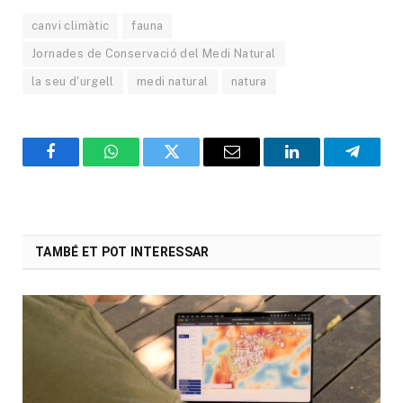
canvi climàtic
fauna
Jornades de Conservació del Medi Natural
la seu d'urgell
medi natural
natura
Facebook
WhatsApp
Twitter
Email
LinkedIn
Telegr
TAMBÉ ET POT INTERESSAR