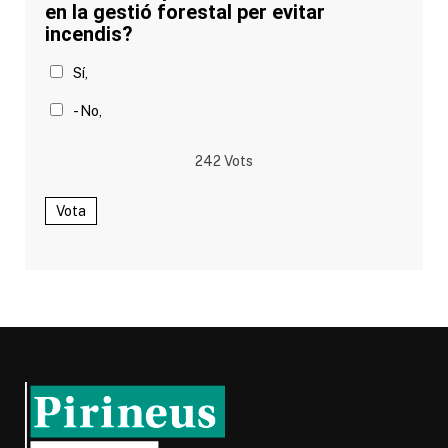
en la gestió forestal per evitar
incendis?
Sí,
- No,
242
Vots
Vota