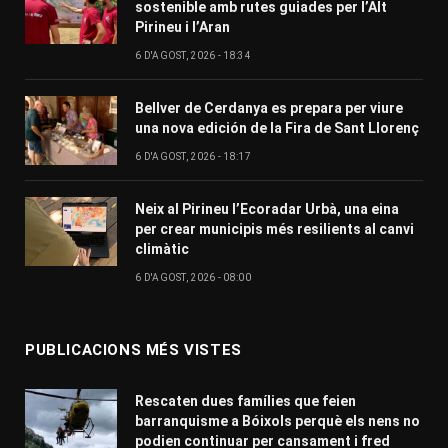
sostenible amb rutes guiades per l’Alt
Pirineu i l’Aran
6 D'AGOST, 2026 - 18:34
Bellver de Cerdanya es prepara per viure
una nova edición de la Fira de Sant Llorenç
6 D'AGOST, 2026 - 18:17
Neix al Pirineu l’Ecoradar Urbà, una eina
per crear municipis més resilients al canvi
climàtic
6 D'AGOST, 2026 - 08:00
PUBLICACIONS MÉS VISTES
Rescaten dues famílies que feien
barranquisme a Bóixols perquè els nens no
podien continuar per cansament i fred