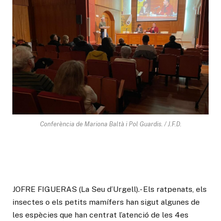
Conferència de Mariona Baltà i Pol Guardis. / J.F.D.
JOFRE FIGUERAS (La Seu d’Urgell).- Els ratpenats, els
insectes o els petits mamífers han sigut algunes de
les espècies que han centrat l’atenció de les 4es