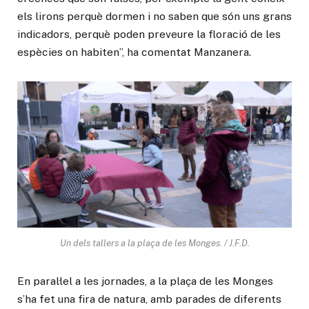
els lirons perquè dormen i no saben que són uns grans
indicadors, perquè poden preveure la floració de les
espècies on habiten”, ha comentat Manzanera.
Un dels tallers a la plaça de les Monges. / J.F.D.
En paral·lel a les jornades, a la plaça de les Monges
s’ha fet una fira de natura, amb parades de diferents