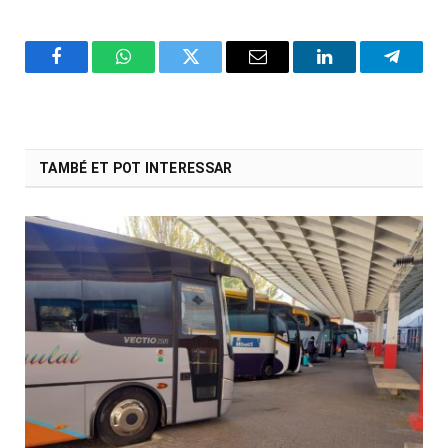
Facebook
WhatsApp
Twitter
Email
LinkedIn
Telegr
TAMBÉ ET POT INTERESSAR