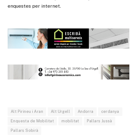
enquestes per internet.
Alt Pirineu i Aran
Alt Urgell
Andorra
cerdanya
Enquesta de Mobilitat
mobilitat
Pallars Jussà
Pallars Sobirà