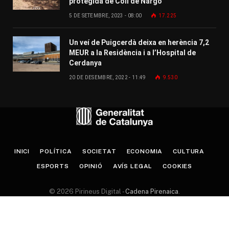
protegida de Coll de Nargó
5 DE SETEMBRE, 2023 - 08:00
17.225
Un veí de Puigcerdà deixa en herència 7,2
MEUR a la Residència i a l’Hospital de
Cerdanya
20 DE DESEMBRE, 2022 - 11:49
9.530
INICI
POLÍTICA
SOCIETAT
ECONOMIA
CULTURA
ESPORTS
OPINIÓ
AVÍS LEGAL
COOKIES
© 2026 Pirineus Digital -
Cadena Pirenaica
.