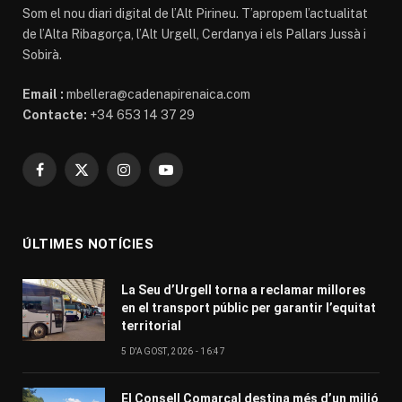
Som el nou diari digital de l’Alt Pirineu. T’apropem l’actualitat
de l’Alta Ribagorça, l’Alt Urgell, Cerdanya i els Pallars Jussà i
Sobirà.
Email :
mbellera@cadenapirenaica.com
Contacte:
+34 653 14 37 29
Facebook
X
Instagram
YouTube
(Twitter)
ÚLTIMES NOTÍCIES
La Seu d’Urgell torna a reclamar millores
en el transport públic per garantir l’equitat
territorial
5 D'AGOST, 2026 - 16:47
El Consell Comarcal destina més d’un milió