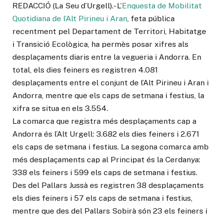
REDACCIÓ (La Seu d’Urgell).- L’
Enquesta de Mobilitat
Quotidiana de l’Alt Pirineu i Aran
, feta pública
recentment pel Departament de Territori, Habitatge
i Transició Ecològica, ha permès posar xifres als
desplaçaments diaris entre la vegueria i Andorra. En
total, els dies feiners es registren 4.081
desplaçaments entre el conjunt de l’Alt Pirineu i Aran i
Andorra, mentre que els caps de setmana i festius, la
xifra se situa en els 3.554.
La comarca que registra més desplaçaments cap a
Andorra és l’Alt Urgell: 3.682 els dies feiners i 2.671
els caps de setmana i festius. La segona comarca amb
més desplaçaments cap al Principat és la Cerdanya:
338 els feiners i 599 els caps de setmana i festius.
Des del Pallars Jussà es registren 38 desplaçaments
els dies feiners i 57 els caps de setmana i festius,
mentre que des del Pallars Sobirà són 23 els feiners i