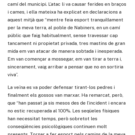
camí del municipi. L’atac li va causar ferides en braços
i cames, i ella mateixa ha explicat en declaracions a
aquest mitjà que “mentre feia esport tranquil·lament
per la meva terra, al poble de Nabiners, en un camí
públic que faig habitualment, sense travessar cap
tancament ni propietat privada, tres mastins de gran
mida em van atacar de manera sobtada i inesperada.
Em van començar a mossegar, em van tirar a terra i,
sincerament, vaig arribar a pensar que no en sortiria
viva”.
La veïna es va poder defensar tirant-los pedres i
finalment els gossos van marxar. Ha remarcat, però,
que “han passat ja sis mesos des de l’incident i encara
no estic recuperada al 100%. Les seqüeles físiques
han necessitat temps, però sobretot les
conseqüències psicològiques continuen molt
presents. Tornar a fer esport pels camins de la meva