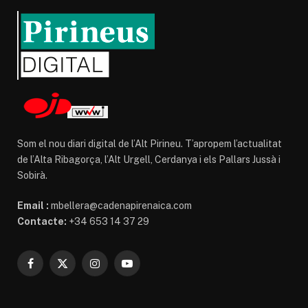
Som el nou diari digital de l’Alt Pirineu. T’apropem l’actualitat
de l’Alta Ribagorça, l’Alt Urgell, Cerdanya i els Pallars Jussà i
Sobirà.
Email :
mbellera@cadenapirenaica.com
Contacte:
+34 653 14 37 29
Facebook
X
Instagram
YouTube
(Twitter)