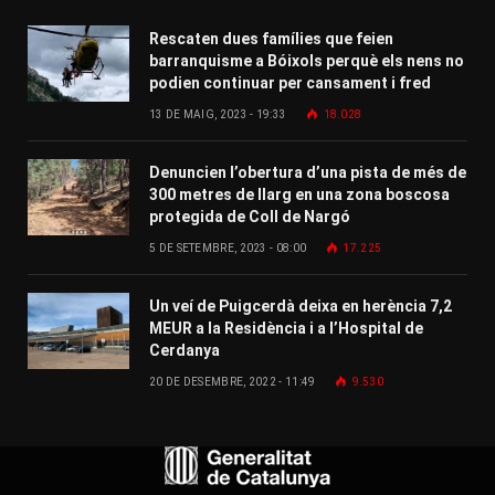
Rescaten dues famílies que feien
barranquisme a Bóixols perquè els nens no
podien continuar per cansament i fred
13 DE MAIG, 2023 - 19:33
18.028
Denuncien l’obertura d’una pista de més de
300 metres de llarg en una zona boscosa
protegida de Coll de Nargó
5 DE SETEMBRE, 2023 - 08:00
17.225
Un veí de Puigcerdà deixa en herència 7,2
MEUR a la Residència i a l’Hospital de
Cerdanya
20 DE DESEMBRE, 2022 - 11:49
9.530