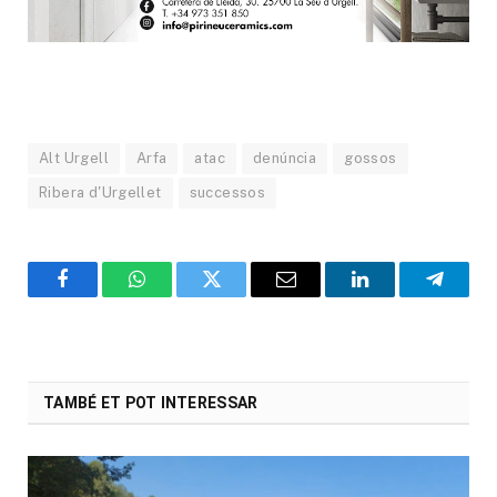
Alt Urgell
Arfa
atac
denúncia
gossos
Ribera d'Urgellet
successos
Facebook
WhatsApp
Twitter
Email
LinkedIn
Telegr
TAMBÉ ET POT INTERESSAR