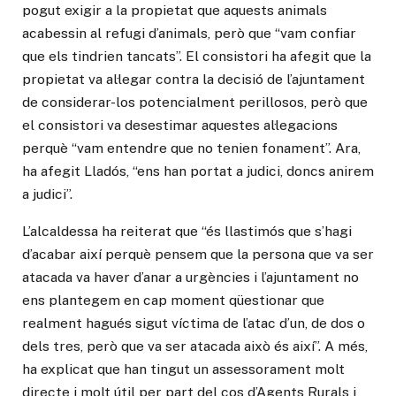
pogut exigir a la propietat que aquests animals
acabessin al refugi d’animals, però que “vam confiar
que els tindrien tancats”. El consistori ha afegit que la
propietat va al·legar contra la decisió de l’ajuntament
de considerar-los potencialment perillosos, però que
el consistori va desestimar aquestes al·legacions
perquè “vam entendre que no tenien fonament”. Ara,
ha afegit Lladós, “ens han portat a judici, doncs anirem
a judici”.
L’alcaldessa ha reiterat que “és llastimós que s’hagi
d’acabar així perquè pensem que la persona que va ser
atacada va haver d’anar a urgències i l’ajuntament no
ens plantegem en cap moment qüestionar que
realment hagués sigut víctima de l’atac d’un, de dos o
dels tres, però que va ser atacada això és així”. A més,
ha explicat que han tingut un assessorament molt
directe i molt útil per part del cos d’Agents Rurals i