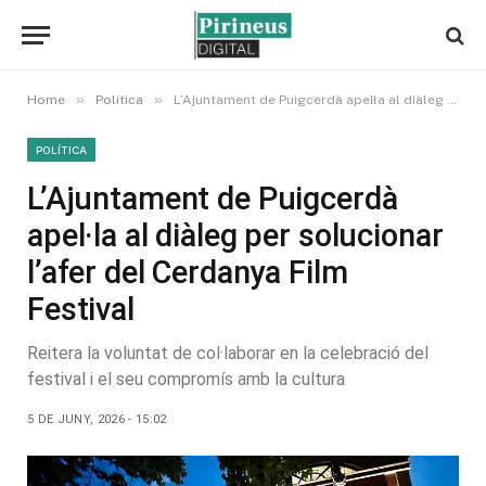
»
»
Home
Política
L’Ajuntament de Puigcerdà apel·la al diàleg per solucionar l’afer del Cerdanya Film Festival
POLÍTICA
L’Ajuntament de Puigcerdà
apel·la al diàleg per solucionar
l’afer del Cerdanya Film
Festival
Reitera la voluntat de col·laborar en la celebració del
festival i el seu compromís amb la cultura
5 DE JUNY, 2026 - 15:02