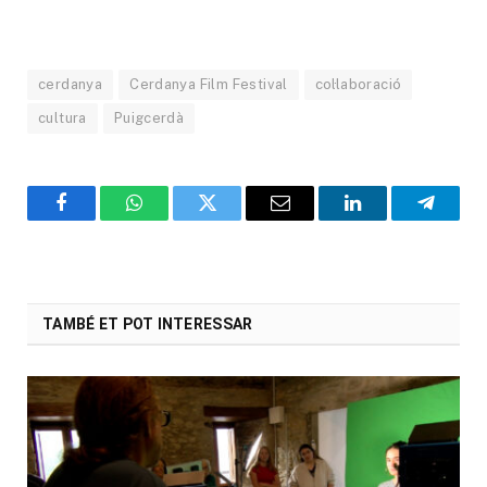
cerdanya
Cerdanya Film Festival
col·laboració
cultura
Puigcerdà
Facebook
WhatsApp
Twitter
Email
LinkedIn
Telegr
TAMBÉ ET POT INTERESSAR