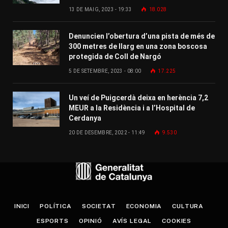
13 DE MAIG, 2023 - 19:33
18.028
Denuncien l’obertura d’una pista de més de
300 metres de llarg en una zona boscosa
protegida de Coll de Nargó
5 DE SETEMBRE, 2023 - 08:00
17.225
Un veí de Puigcerdà deixa en herència 7,2
MEUR a la Residència i a l’Hospital de
Cerdanya
20 DE DESEMBRE, 2022 - 11:49
9.530
INICI
POLÍTICA
SOCIETAT
ECONOMIA
CULTURA
ESPORTS
OPINIÓ
AVÍS LEGAL
COOKIES