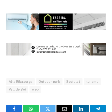
Alta Ribagorça
Outdoor park
Societat
turisme
Vall de Boí
web