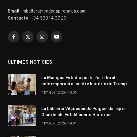
Email :
mbellera@cadenapirenaica.com
Contacte:
+34 653 14 37 29
Facebook
X
Instagram
YouTube
(Twitter)
ÚLTIMES NOTÍCIES
La Manigua Estudio porta l’art floral
contemporani al centre històric de Tremp
7 D'AGOST, 2026 - 14:05
La Llibreria Viladesau de Puigcerdà rep el
Guardó als Establiments Històrics
7 D'AGOST, 2026 - 14:01