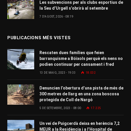
Les subvencions per als clubs esportius de
la Seu d’Urgell s’obrirà al setembre
7 D'AGOST, 2026 - 08:19
PUBLICACIONS MÉS VISTES
Rescaten dues famílies que feien
barranquisme a Bóixols perquè els nens no
podien continuar per cansament i fred
13 DE MAIG, 2023 - 19:33
18.032
Denuncien l’obertura d’una pista de més de
300 metres de llarg en una zona boscosa
protegida de Coll de Nargó
5 DE SETEMBRE, 2023 - 08:00
17.225
Un veí de Puigcerdà deixa en herència 7,2
MEUR a la Residència i a l’Hospital de