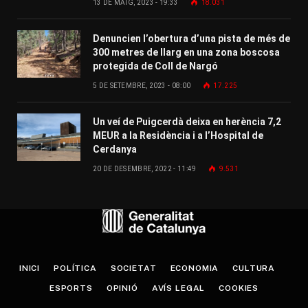
13 DE MAIG, 2023 - 19:33
18.031
Denuncien l’obertura d’una pista de més de
300 metres de llarg en una zona boscosa
protegida de Coll de Nargó
5 DE SETEMBRE, 2023 - 08:00
17.225
Un veí de Puigcerdà deixa en herència 7,2
MEUR a la Residència i a l’Hospital de
Cerdanya
20 DE DESEMBRE, 2022 - 11:49
9.531
INICI
POLÍTICA
SOCIETAT
ECONOMIA
CULTURA
ESPORTS
OPINIÓ
AVÍS LEGAL
COOKIES