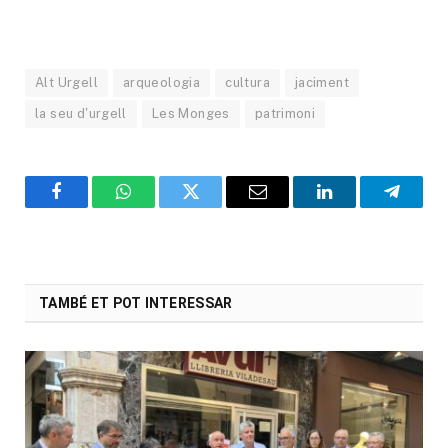
Alt Urgell
arqueologia
cultura
jaciment
la seu d'urgell
Les Monges
patrimoni
Facebook
WhatsApp
Twitter
Email
LinkedIn
Telegr
TAMBÉ ET POT INTERESSAR