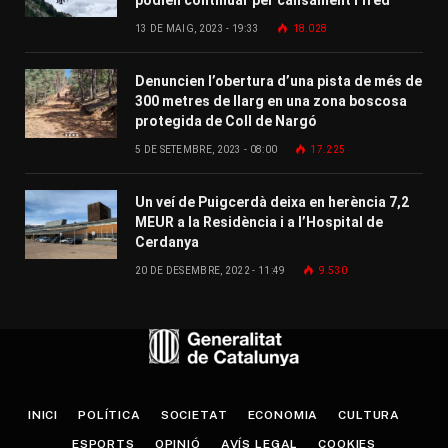
13 DE MAIG, 2023 - 19:33
18.028
Denuncien l’obertura d’una pista de més de
300 metres de llarg en una zona boscosa
protegida de Coll de Nargó
5 DE SETEMBRE, 2023 - 08:00
17.225
Un veí de Puigcerdà deixa en herència 7,2
MEUR a la Residència i a l’Hospital de
Cerdanya
20 DE DESEMBRE, 2022 - 11:49
9.530
INICI
POLÍTICA
SOCIETAT
ECONOMIA
CULTURA
ESPORTS
OPINIÓ
AVÍS LEGAL
COOKIES