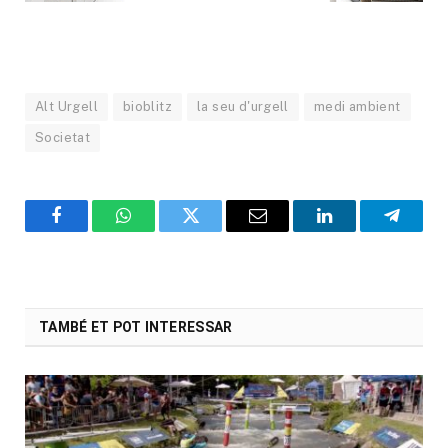
Alt Urgell
bioblitz
la seu d'urgell
medi ambient
Societat
Facebook
WhatsApp
Twitter
Email
LinkedIn
Telegr
TAMBÉ ET POT INTERESSAR