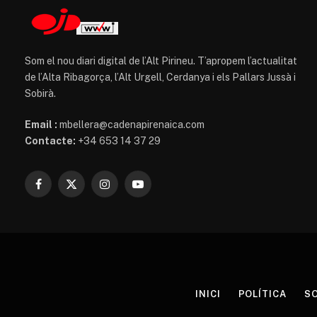
Som el nou diari digital de l’Alt Pirineu. T’apropem l’actualitat
de l’Alta Ribagorça, l’Alt Urgell, Cerdanya i els Pallars Jussà i
Sobirà.
Email :
mbellera@cadenapirenaica.com
Contacte:
+34 653 14 37 29
Facebook
X
Instagram
YouTube
(Twitter)
INICI
POLÍTICA
SO