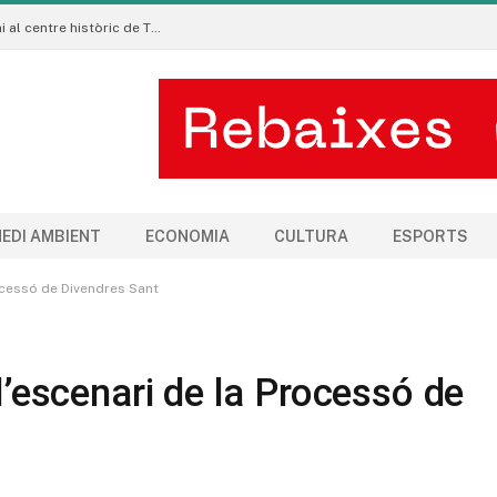
La Manigua Estudio porta l’art floral contemporani al centre històric de Tremp
EDI AMBIENT
ECONOMIA
CULTURA
ESPORTS
rocessó de Divendres Sant
 l’escenari de la Processó de