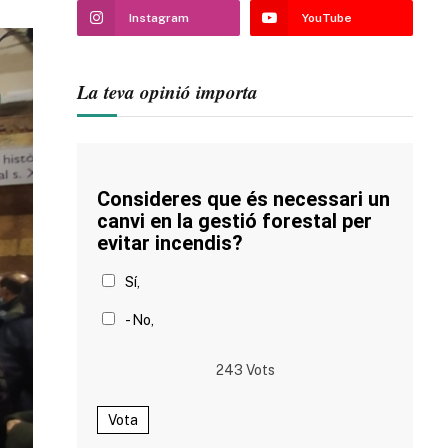
Instagram
YouTube
La teva opinió importa
Consideres que és necessari un
canvi en la gestió forestal per
evitar incendis?
Sí,
- No,
243
Vots
Vota