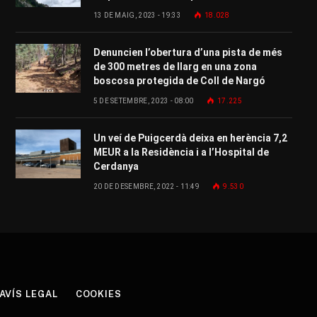
13 DE MAIG, 2023 - 19:33
18.028
Denuncien l’obertura d’una pista de més
de 300 metres de llarg en una zona
boscosa protegida de Coll de Nargó
5 DE SETEMBRE, 2023 - 08:00
17.225
Un veí de Puigcerdà deixa en herència 7,2
MEUR a la Residència i a l’Hospital de
Cerdanya
20 DE DESEMBRE, 2022 - 11:49
9.530
AVÍS LEGAL
COOKIES