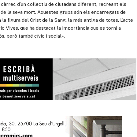
rrec d’un col·lectiu de ciutadans diferent, recreant els
t de la seva mort. Aquestes grups són els encarregats de
 la figura del Crist de la Sang, la més antiga de totes. L’acte
ric Vives, que ha destacat la importància que es torni a
s, però també cívic i social».