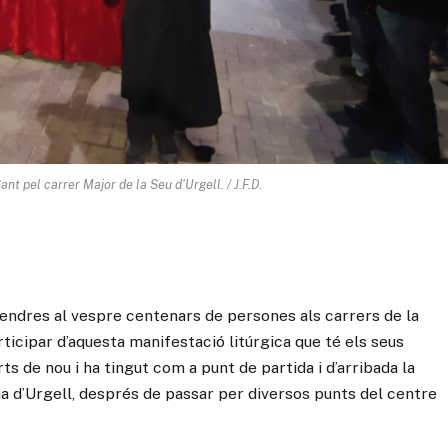
nt pel carrer Major de la Seu d'Urgell. / J.F.D.
endres al vespre centenars de persones als carrers de la
ticipar d’aquesta manifestació litúrgica que té els seus
rts de nou i ha tingut com a punt de partida i d’arribada la
ia d’Urgell, després de passar per diversos punts del centre