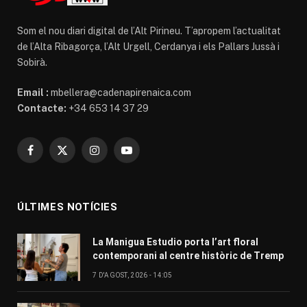
Som el nou diari digital de l’Alt Pirineu. T’apropem l’actualitat
de l’Alta Ribagorça, l’Alt Urgell, Cerdanya i els Pallars Jussà i
Sobirà.
Email :
mbellera@cadenapirenaica.com
Contacte:
+34 653 14 37 29
Facebook
X
Instagram
YouTube
(Twitter)
ÚLTIMES NOTÍCIES
La Manigua Estudio porta l’art floral
contemporani al centre històric de Tremp
7 D'AGOST, 2026 - 14:05