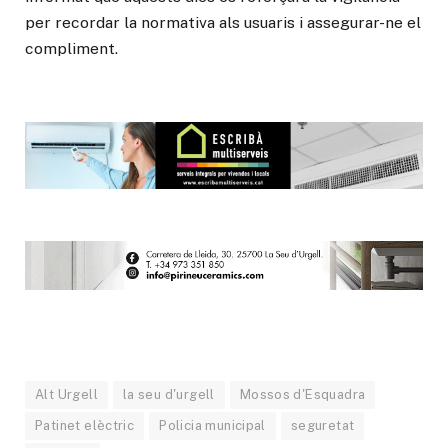
per recordar la normativa als usuaris i assegurar-ne el
compliment.
Alt Urgell
la seu d'urgell
Mossos d'Esquadra
Patinet elèctric
Policia municipal
seguretat