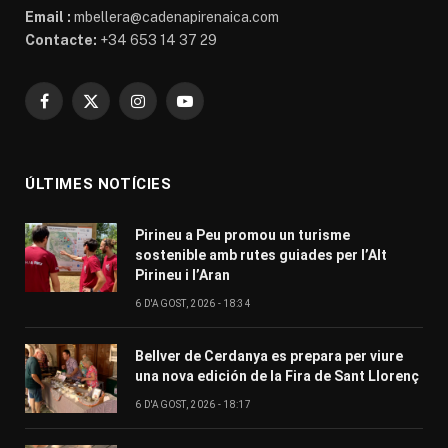
Email :
mbellera@cadenapirenaica.com
Contacte:
+34 653 14 37 29
Facebook
X
Instagram
YouTube
(Twitter)
ÚLTIMES NOTÍCIES
Pirineu a Peu promou un turisme
sostenible amb rutes guiades per l’Alt
Pirineu i l’Aran
6 D'AGOST, 2026 - 18:34
Bellver de Cerdanya es prepara per viure
una nova edición de la Fira de Sant Llorenç
6 D'AGOST, 2026 - 18:17