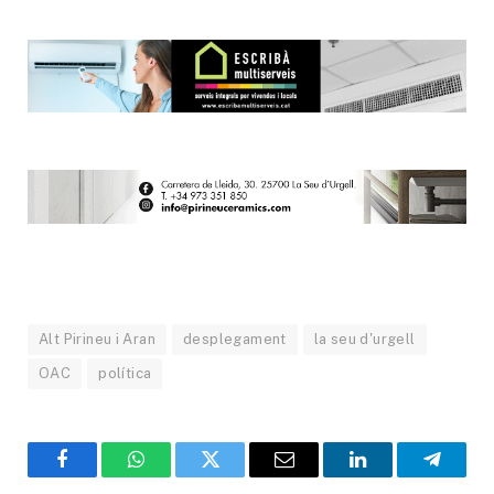
Alt Pirineu i Aran
desplegament
la seu d'urgell
OAC
política
Facebook
WhatsApp
Twitter
Email
LinkedIn
Telegr