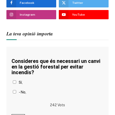
Facebook
Twitter
Instagram
YouTube
La teva opinió importa
Consideres que és necessari un canvi
en la gestió forestal per evitar
incendis?
Sí,
- No,
242
Vots