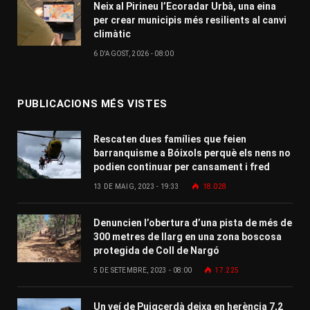
Neix al Pirineu l’Ecoradar Urbà, una eina
per crear municipis més resilients al canvi
climàtic
6 D'AGOST, 2026 - 08:00
PUBLICACIONS MÉS VISTES
Rescaten dues famílies que feien
barranquisme a Bóixols perquè els nens no
podien continuar per cansament i fred
13 DE MAIG, 2023 - 19:33
18.028
Denuncien l’obertura d’una pista de més de
300 metres de llarg en una zona boscosa
protegida de Coll de Nargó
5 DE SETEMBRE, 2023 - 08:00
17.225
Un veí de Puigcerdà deixa en herència 7,2