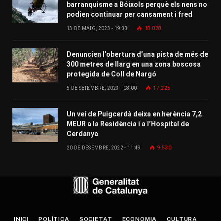
barranquisme a Bóixols perquè els nens no
podien continuar per cansament i fred
13 DE MAIG, 2023 - 19:33
18.028
Denuncien l’obertura d’una pista de més de
300 metres de llarg en una zona boscosa
protegida de Coll de Nargó
5 DE SETEMBRE, 2023 - 08:00
17.225
Un veí de Puigcerdà deixa en herència 7,2
MEUR a la Residència i a l’Hospital de
Cerdanya
20 DE DESEMBRE, 2022 - 11:49
9.530
INICI
POLÍTICA
SOCIETAT
ECONOMIA
CULTURA