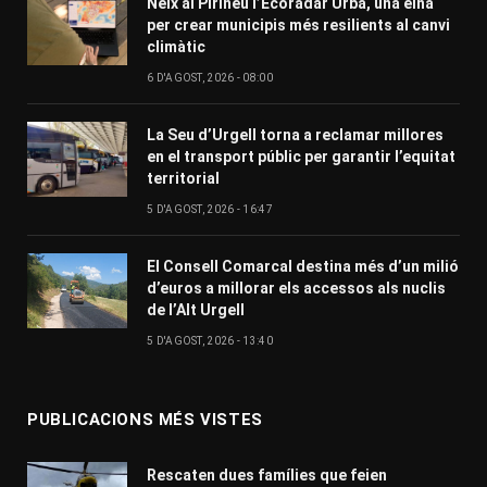
Neix al Pirineu l’Ecoradar Urbà, una eina
per crear municipis més resilients al canvi
climàtic
6 D'AGOST, 2026 - 08:00
La Seu d’Urgell torna a reclamar millores
en el transport públic per garantir l’equitat
territorial
5 D'AGOST, 2026 - 16:47
El Consell Comarcal destina més d’un milió
d’euros a millorar els accessos als nuclis
de l’Alt Urgell
5 D'AGOST, 2026 - 13:40
PUBLICACIONS MÉS VISTES
Rescaten dues famílies que feien