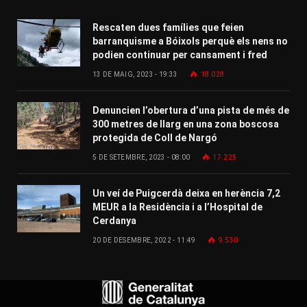
Rescaten dues famílies que feien
barranquisme a Bóixols perquè els nens no
podien continuar per cansament i fred
13 DE MAIG, 2023 - 19:33
18.028
Denuncien l’obertura d’una pista de més de
300 metres de llarg en una zona boscosa
protegida de Coll de Nargó
5 DE SETEMBRE, 2023 - 08:00
17.225
Un veí de Puigcerdà deixa en herència 7,2
MEUR a la Residència i a l’Hospital de
Cerdanya
20 DE DESEMBRE, 2022 - 11:49
9.530