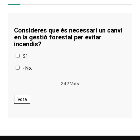
Consideres que és necessari un canvi
en la gestió forestal per evitar
incendis?
Sí,
- No,
242
Vots
Vota