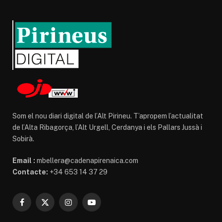
Som el nou diari digital de l’Alt Pirineu. T’apropem l’actualitat
de l’Alta Ribagorça, l’Alt Urgell, Cerdanya i els Pallars Jussà i
Sobirà.
Email :
mbellera@cadenapirenaica.com
Contacte:
+34 653 14 37 29
Facebook
X
Instagram
YouTube
(Twitter)