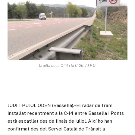
Cruïlla de la C-14 i la C-26. / J.P.O.
JUDIT PUJOL ODÉN (Bassella).- El radar de tram
instal·lat recentment a la C-14 entre Bassella i Ponts
està espatllat des de finals de juliol. Així ho han
confirmat des del Servei Català de Trànsit a