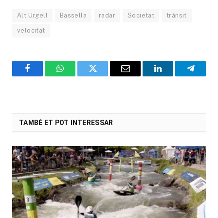
Alt Urgell
Bassella
radar
Societat
trànsit
velocitat
Facebook
WhatsApp
Twitter
Email
LinkedIn
Telegr
TAMBÉ ET POT INTERESSAR