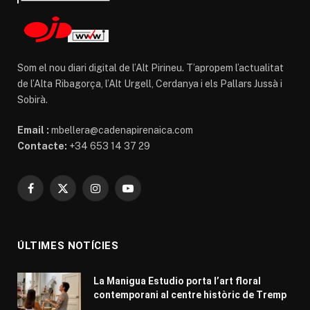
Som el nou diari digital de l’Alt Pirineu. T’apropem l’actualitat
de l’Alta Ribagorça, l’Alt Urgell, Cerdanya i els Pallars Jussà i
Sobirà.
Email :
mbellera@cadenapirenaica.com
Contacte:
+34 653 14 37 29
Facebook
X
Instagram
YouTube
(Twitter)
ÚLTIMES NOTÍCIES
La Manigua Estudio porta l’art floral
contemporani al centre històric de Tremp