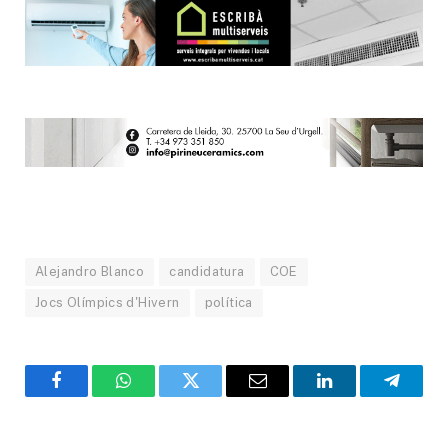
Alejandro Blanco
candidatura
COE
Jocs Olímpics d'Hivern
política
Facebook
WhatsApp
Twitter
Email
LinkedIn
Telegr