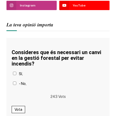
Instagram
YouTube
La teva opinió importa
Consideres que és necessari un canvi
en la gestió forestal per evitar
incendis?
Sí,
- No,
243
Vots
Vota