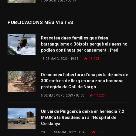
7 D'AGOST, 2026 - 08:19
PUBLICACIONS MÉS VISTES
Rescaten dues famílies que feien
barranquisme a Bóixols perquè els nens no
podien continuar per cansament i fred
13 DE MAIG, 2023 - 19:33
18.028
Denuncien l’obertura d’una pista de més de
300 metres de llarg en una zona boscosa
protegida de Coll de Nargó
5 DE SETEMBRE, 2023 - 08:00
17.225
Un veí de Puigcerdà deixa en herència 7,2
MEUR a la Residència i a l’Hospital de
Cerdanya
20 DE DESEMBRE, 2022 - 11:49
9.530