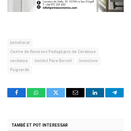
batxillerat
Centre de Recursos Pedagògics de Cerdanya
cerdanya
Institut Pere Borrell
InvesJove
Puigcerdà
Facebook
WhatsApp
Twitter
Email
LinkedIn
Telegr
TAMBÉ ET POT INTERESSAR