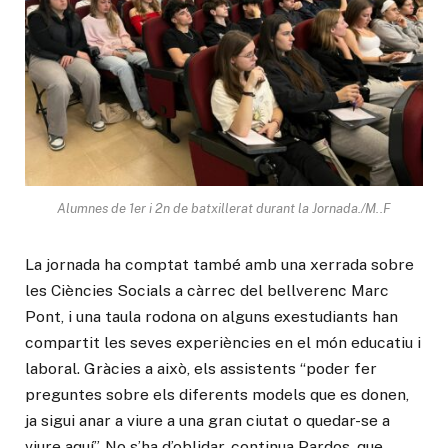
Alumnes de 1er i 2n de batxillerat durant la Jornada./M..F
La jornada ha comptat també amb una xerrada sobre
les Ciències Socials a càrrec del bellverenc Marc
Pont, i una taula rodona on alguns exestudiants han
compartit les seves experiències en el món educatiu i
laboral. Gràcies a això, els assistents “poder fer
preguntes sobre els diferents models que es donen,
ja sigui anar a viure a una gran ciutat o quedar-se a
viure aquí”. No s’ha d’oblidar, continua Pardos, que