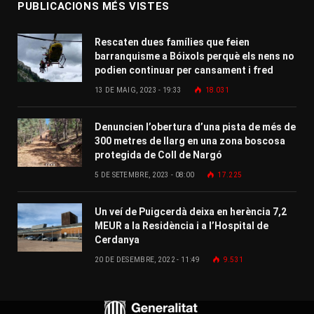
PUBLICACIONS MÉS VISTES
Rescaten dues famílies que feien
barranquisme a Bóixols perquè els nens no
podien continuar per cansament i fred
13 DE MAIG, 2023 - 19:33
18.031
Denuncien l’obertura d’una pista de més de
300 metres de llarg en una zona boscosa
protegida de Coll de Nargó
5 DE SETEMBRE, 2023 - 08:00
17.225
Un veí de Puigcerdà deixa en herència 7,2
MEUR a la Residència i a l’Hospital de
Cerdanya
20 DE DESEMBRE, 2022 - 11:49
9.531