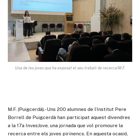
Una de les joves que ha exposat el seu treball de recerca/M.F.
M.F. (Puigcerdà).- Uns 200 alumnes de l’Institut Pere
Borrell de Puigcerdà han participat aquest divendres
a la 17a InvesJove, una jornada que vol promoure la
recerca entre els joves pirinencs. En aquesta ocasió,