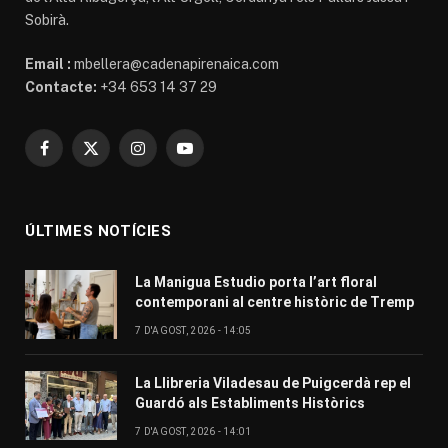
Sobirà.
Email :
mbellera@cadenapirenaica.com
Contacte:
+34 653 14 37 29
Facebook
X
Instagram
YouTube
(Twitter)
ÚLTIMES NOTÍCIES
La Manigua Estudio porta l’art floral
contemporani al centre històric de Tremp
7 D'AGOST, 2026 - 14:05
La Llibreria Viladesau de Puigcerdà rep el
Guardó als Establiments Històrics
7 D'AGOST, 2026 - 14:01