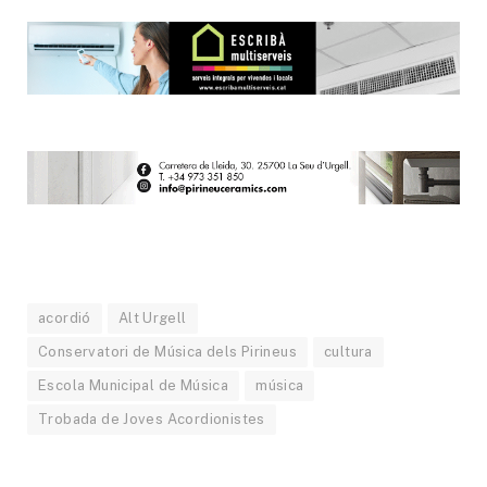
acordió
Alt Urgell
Conservatori de Música dels Pirineus
cultura
Escola Municipal de Música
música
Trobada de Joves Acordionistes