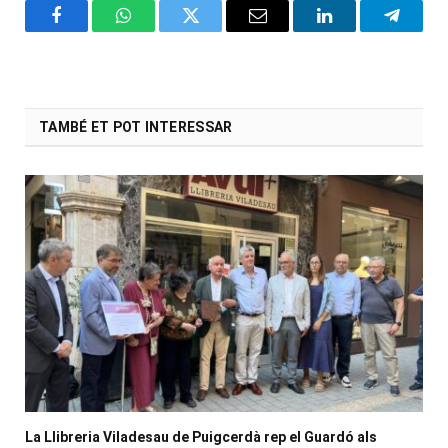
Facebook
WhatsApp
Twitter
Email
LinkedIn
Telegr
TAMBÉ ET POT INTERESSAR
La Llibreria Viladesau de Puigcerdà rep el Guardó als