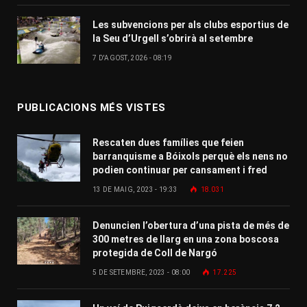
Les subvencions per als clubs esportius de
la Seu d’Urgell s’obrirà al setembre
7 D'AGOST, 2026 - 08:19
PUBLICACIONS MÉS VISTES
Rescaten dues famílies que feien
barranquisme a Bóixols perquè els nens no
podien continuar per cansament i fred
13 DE MAIG, 2023 - 19:33
18.031
Denuncien l’obertura d’una pista de més de
300 metres de llarg en una zona boscosa
protegida de Coll de Nargó
5 DE SETEMBRE, 2023 - 08:00
17.225