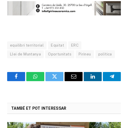
equilibri territorial
Equitat
ERC
Llei de Muntanya
Oportunitats
Pirineu
política
Facebook
WhatsApp
Twitter
Email
LinkedIn
Telegr
TAMBÉ ET POT INTERESSAR