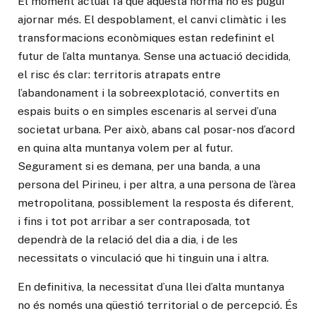
El moment actual fa que aquesta norma no es pugui
ajornar més. El despoblament, el canvi climàtic i les
transformacions econòmiques estan redefinint el
futur de l’alta muntanya. Sense una actuació decidida,
el risc és clar: territoris atrapats entre
l’abandonament i la sobreexplotació, convertits en
espais buits o en simples escenaris al servei d’una
societat urbana. Per això, abans cal posar-nos d’acord
en quina alta muntanya volem per al futur.
Segurament si es demana, per una banda, a una
persona del Pirineu, i per altra, a una persona de l’àrea
metropolitana, possiblement la resposta és diferent,
i fins i tot pot arribar a ser contraposada, tot
dependrà de la relació del dia a dia, i de les
necessitats o vinculació que hi tinguin una i altra.
En definitiva, la necessitat d’una llei d’alta muntanya
no és només una qüestió territorial o de percepció. És