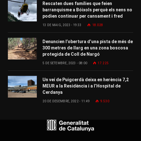
Rescaten dues famílies que feien
barranquisme a Bóixols perquè els nens no
podien continuar per cansament i fred
13 DE MAIG, 2023 - 19:33
18.028
Denuncien l’obertura d’una pista de més de
300 metres de llarg en una zona boscosa
protegida de Coll de Nargó
5 DE SETEMBRE, 2023 - 08:00
17.225
Un veí de Puigcerdà deixa en herència 7,2
MEUR a la Residència i a l’Hospital de
Cerdanya
20 DE DESEMBRE, 2022 - 11:49
9.530