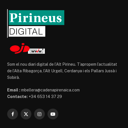
Som el nou diari digital de l’Alt Pirineu. T’apropem l’actualitat
de l’Alta Ribagorça, l’Alt Urgell, Cerdanya i els Pallars Jussà i
Sobirà.
Email :
mbellera@cadenapirenaica.com
Contacte:
+34 653 14 37 29
Facebook
X
Instagram
YouTube
(Twitter)