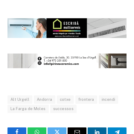
Alt Urgell
Andorra
cotxe
frontera
incendi
La Farga de Moles
successos