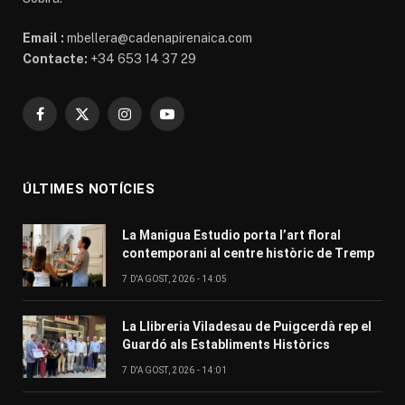
Email :
mbellera@cadenapirenaica.com
Contacte:
+34 653 14 37 29
Facebook
X
Instagram
YouTube
(Twitter)
ÚLTIMES NOTÍCIES
La Manigua Estudio porta l’art floral
contemporani al centre històric de Tremp
7 D'AGOST, 2026 - 14:05
La Llibreria Viladesau de Puigcerdà rep el
Guardó als Establiments Històrics
7 D'AGOST, 2026 - 14:01