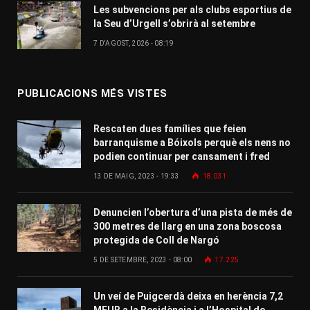
Les subvencions per als clubs esportius de
la Seu d’Urgell s’obrirà al setembre
7 D'AGOST, 2026 - 08:19
PUBLICACIONS MÉS VISTES
Rescaten dues famílies que feien
barranquisme a Bóixols perquè els nens no
podien continuar per cansament i fred
13 DE MAIG, 2023 - 19:33
18.031
Denuncien l’obertura d’una pista de més de
300 metres de llarg en una zona boscosa
protegida de Coll de Nargó
5 DE SETEMBRE, 2023 - 08:00
17.225
Un veí de Puigcerdà deixa en herència 7,2
MEUR a la Residència i a l’Hospital de