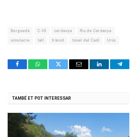
Berguedà
C-16
cerdanya
Riu de Cerdanya
simulacre
tall
trànsit
túnel del Cadí
Urús
Facebook
WhatsApp
Twitter
Email
LinkedIn
Telegr
TAMBÉ ET POT INTERESSAR