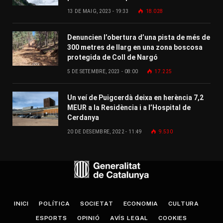
13 DE MAIG, 2023 - 19:33
18.028
Denuncien l’obertura d’una pista de més de
300 metres de llarg en una zona boscosa
protegida de Coll de Nargó
5 DE SETEMBRE, 2023 - 08:00
17.225
Un veí de Puigcerdà deixa en herència 7,2
MEUR a la Residència i a l’Hospital de
Cerdanya
20 DE DESEMBRE, 2022 - 11:49
9.530
INICI
POLÍTICA
SOCIETAT
ECONOMIA
CULTURA
ESPORTS
OPINIÓ
AVÍS LEGAL
COOKIES