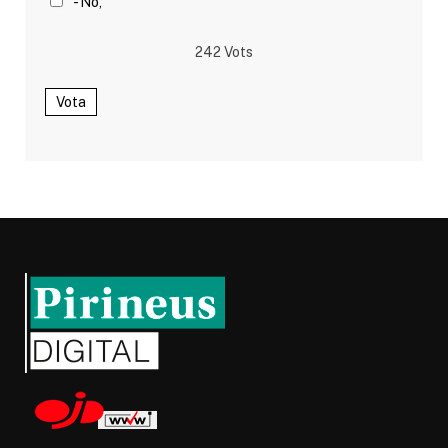
- No,
242
Vots
Vota