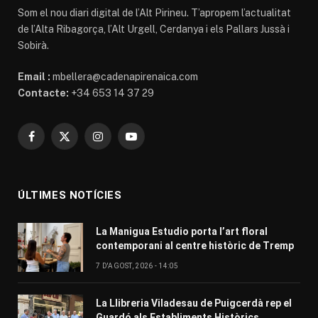
Som el nou diari digital de l’Alt Pirineu. T’apropem l’actualitat
de l’Alta Ribagorça, l’Alt Urgell, Cerdanya i els Pallars Jussà i
Sobirà.
Email :
mbellera@cadenapirenaica.com
Contacte:
+34 653 14 37 29
Facebook
X
Instagram
YouTube
(Twitter)
ÚLTIMES NOTÍCIES
La Manigua Estudio porta l’art floral
contemporani al centre històric de Tremp
7 D'AGOST, 2026 - 14:05
La Llibreria Viladesau de Puigcerdà rep el
Guardó als Establiments Històrics