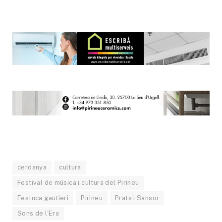
cerdanya
cultura
Festival de música i cultura del Pirineu
Festuca gautieri
Pirineu
Prats i Sansor
Sons de l'Era