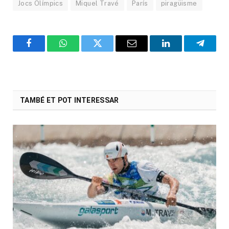
Jocs Olímpics
Miquel Travé
París
piragüisme
Facebook
WhatsApp
Twitter
Email
LinkedIn
Telegr
TAMBÉ ET POT INTERESSAR