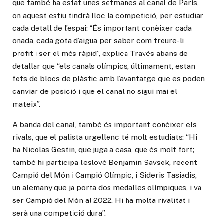
que també ha estat unes setmanes al canal de París,
on aquest estiu tindrà lloc la competició, per estudiar
cada detall de l’espai: “És important conèixer cada
onada, cada gota d’aigua per saber com treure-li
profit i ser el més ràpid”, explica Través abans de
detallar que “els canals olímpics, últimament, estan
fets de blocs de plàstic amb l’avantatge que es poden
canviar de posició i que el canal no sigui mai el
mateix”.
A banda del canal, també és important conèixer els
rivals, que el palista urgellenc té molt estudiats: “Hi
ha Nicolas Gestin, que juga a casa, que és molt fort;
també hi participa l’eslovè Benjamin Savsek, recent
Campió del Món i Campió Olímpic, i Sideris Tasiadis,
un alemany que ja porta dos medalles olímpiques, i va
ser Campió del Món al 2022. Hi ha molta rivalitat i
serà una competició dura”.