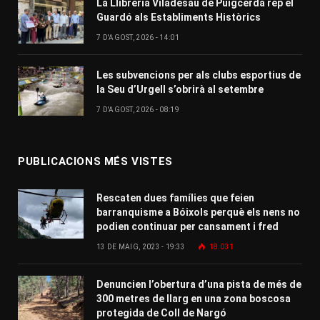
La Llibreria Viladesau de Puigcerdà rep el
Guardó als Establiments Històrics
7 D'AGOST, 2026 - 14:01
Les subvencions per als clubs esportius de
la Seu d’Urgell s’obrirà al setembre
7 D'AGOST, 2026 - 08:19
PUBLICACIONS MÉS VISTES
Rescaten dues famílies que feien
barranquisme a Bóixols perquè els nens no
podien continuar per cansament i fred
13 DE MAIG, 2023 - 19:33
18.031
Denuncien l’obertura d’una pista de més de
300 metres de llarg en una zona boscosa
protegida de Coll de Nargó