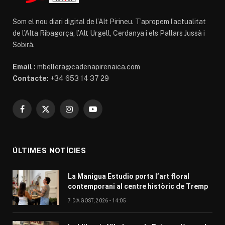
Som el nou diari digital de l’Alt Pirineu. T’apropem l’actualitat
de l’Alta Ribagorça, l’Alt Urgell, Cerdanya i els Pallars Jussà i
Sobirà.
Email :
mbellera@cadenapirenaica.com
Contacte:
+34 653 14 37 29
Facebook
X
Instagram
YouTube
(Twitter)
ÚLTIMES NOTÍCIES
La Manigua Estudio porta l’art floral
contemporani al centre històric de Tremp
7 D'AGOST, 2026 - 14:05