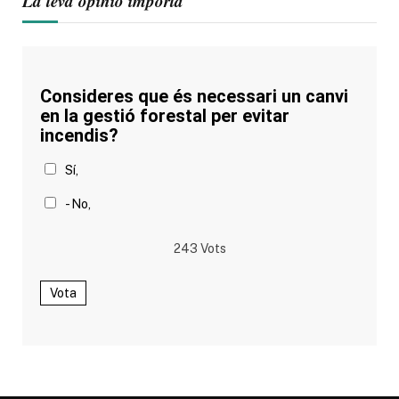
La teva opinió importa
Consideres que és necessari un canvi
en la gestió forestal per evitar
incendis?
Sí,
- No,
243
Vots
Vota