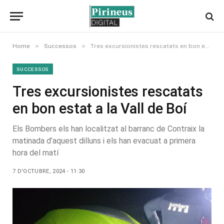
»
»
Home
Successos
Tres excursionistes rescatats en bon estat a la Vall de Boí
SUCCESSOS
Tres excursionistes rescatats
en bon estat a la Vall de Boí
Els Bombers els han localitzat al barranc de Contraix la
matinada d’aquest dilluns i els han evacuat a primera
hora del matí
7 D'OCTUBRE, 2024 - 11:30