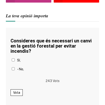
La teva opinió importa
Consideres que és necessari un canvi
en la gestió forestal per evitar
incendis?
Sí,
- No,
243
Vots
Vota