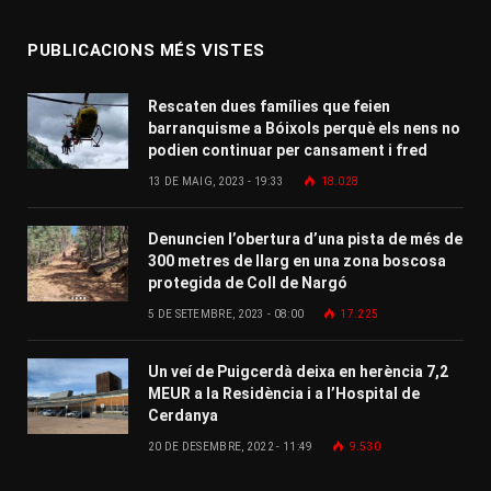
PUBLICACIONS MÉS VISTES
Rescaten dues famílies que feien
barranquisme a Bóixols perquè els nens no
podien continuar per cansament i fred
13 DE MAIG, 2023 - 19:33
18.028
Denuncien l’obertura d’una pista de més de
300 metres de llarg en una zona boscosa
protegida de Coll de Nargó
5 DE SETEMBRE, 2023 - 08:00
17.225
Un veí de Puigcerdà deixa en herència 7,2
MEUR a la Residència i a l’Hospital de
Cerdanya
20 DE DESEMBRE, 2022 - 11:49
9.530