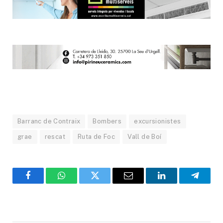
Barranc de Contraix
Bombers
excursionistes
grae
rescat
Ruta de Foc
Vall de Boí
Facebook
WhatsApp
Twitter
Email
LinkedIn
Telegr