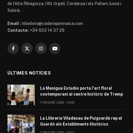
de l’Alta Ribagorça, l’Alt Urgell, Cerdanya i els Pallars Jussà i
Sobirà.
Email :
mbellera@cadenapirenaica.com
Contacte:
+34 653 14 37 29
Facebook
X
Instagram
YouTube
(Twitter)
ÚLTIMES NOTÍCIES
La Manigua Estudio porta l’art floral
contemporani al centre històric de Tremp
7 D'AGOST, 2026 - 14:05
La Llibreria Viladesau de Puigcerdà rep el
Guardó als Establiments Històrics
7 D'AGOST, 2026 - 14:01