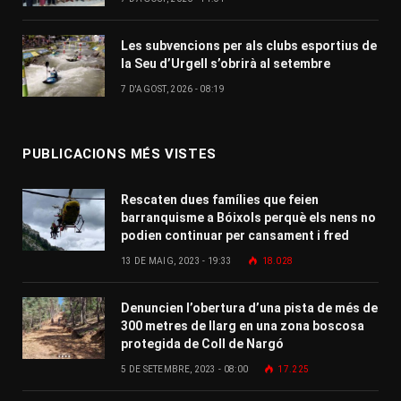
Les subvencions per als clubs esportius de
la Seu d’Urgell s’obrirà al setembre
7 D'AGOST, 2026 - 08:19
PUBLICACIONS MÉS VISTES
Rescaten dues famílies que feien
barranquisme a Bóixols perquè els nens no
podien continuar per cansament i fred
13 DE MAIG, 2023 - 19:33
18.028
Denuncien l’obertura d’una pista de més de
300 metres de llarg en una zona boscosa
protegida de Coll de Nargó
5 DE SETEMBRE, 2023 - 08:00
17.225