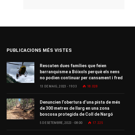
PUBLICACIONS MÉS VISTES
Rescaten dues famílies que feien
barranquisme a Bóixols perquè els nens
no podien continuar per cansament i fred
13 DE MAIG, 2023 - 19:33
18.028
Denuncien l’obertura d’una pista de més
de 300 metres de llarg en una zona
boscosa protegida de Coll de Nargó
5 DE SETEMBRE, 2023 - 08:00
17.225