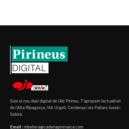
Som el nou diari digital de l’Alt Pirineu. T’apropem l’actualitat
de l’Alta Ribagorça, l’Alt Urgell, Cerdanya i els Pallars Jussà i
Sobirà.
Email :
mbellera@cadenapirenaica.com