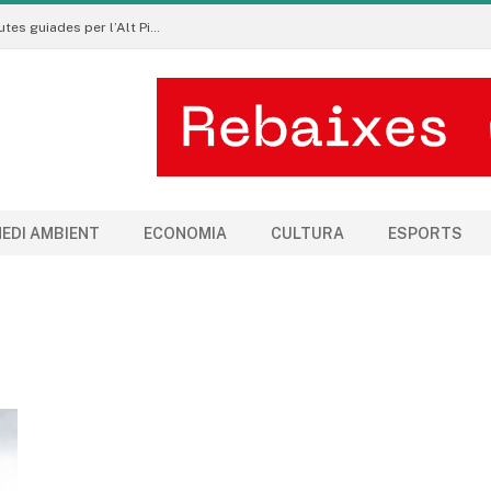
Pirineu a Peu promou un turisme sostenible amb rutes guiades per l’Alt Pirineu i l’Aran
EDI AMBIENT
ECONOMIA
CULTURA
ESPORTS