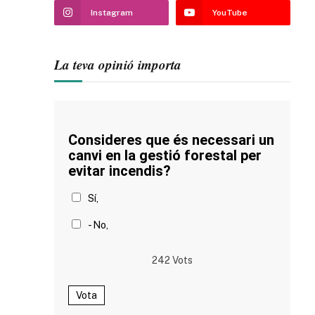
Instagram
YouTube
La teva opinió importa
Consideres que és necessari un
canvi en la gestió forestal per
evitar incendis?
Sí,
- No,
242
Vots
Vota