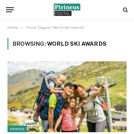
»
Home
Posts Tagged "World Ski Awards"
BROWSING:
WORLD SKI AWARDS
PIRINEUS