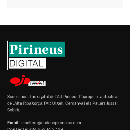
Som el nou diari digital de l’Alt Pirineu. T’apropem l’actualitat
de l’Alta Ribagorça, l’Alt Urgell, Cerdanya i els Pallars Jussà i
Sobirà.
Email :
mbellera@cadenapirenaica.com
Contacte:
+34 653 14 37 29