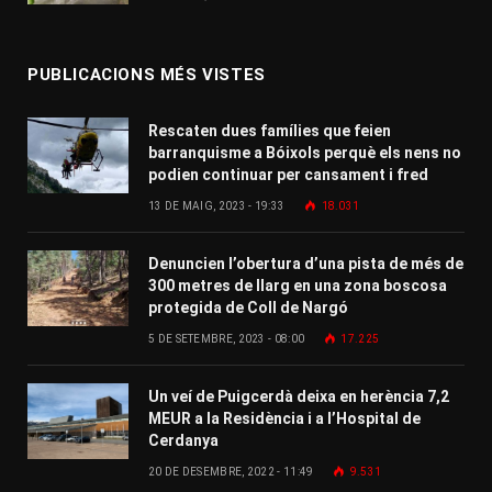
PUBLICACIONS MÉS VISTES
Rescaten dues famílies que feien
barranquisme a Bóixols perquè els nens no
podien continuar per cansament i fred
13 DE MAIG, 2023 - 19:33
18.031
Denuncien l’obertura d’una pista de més de
300 metres de llarg en una zona boscosa
protegida de Coll de Nargó
5 DE SETEMBRE, 2023 - 08:00
17.225
Un veí de Puigcerdà deixa en herència 7,2
MEUR a la Residència i a l’Hospital de
Cerdanya
20 DE DESEMBRE, 2022 - 11:49
9.531