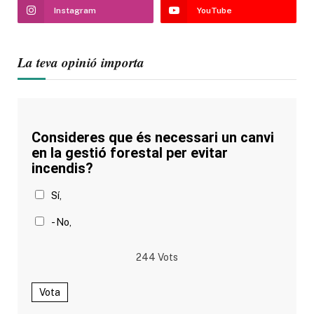
Instagram
YouTube
La teva opinió importa
Consideres que és necessari un canvi
en la gestió forestal per evitar
incendis?
Sí,
- No,
244
Vots
Vota