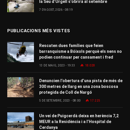
la Seu d’Urgell s’obrirà al setembre
7 D'AGOST, 2026 - 08:19
PUBLICACIONS MÉS VISTES
Rescaten dues famílies que feien
barranquisme a Bóixols perquè els nens no
podien continuar per cansament i fred
13 DE MAIG, 2023 - 19:33
18.028
Denuncien l’obertura d’una pista de més de
300 metres de llarg en una zona boscosa
protegida de Coll de Nargó
5 DE SETEMBRE, 2023 - 08:00
17.225
Un veí de Puigcerdà deixa en herència 7,2
MEUR a la Residència i a l’Hospital de
Cerdanya