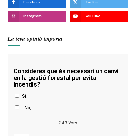
Facebook
Twitter
Instagram
YouTube
La teva opinió importa
Consideres que és necessari un canvi
en la gestió forestal per evitar
incendis?
Sí,
- No,
243
Vots