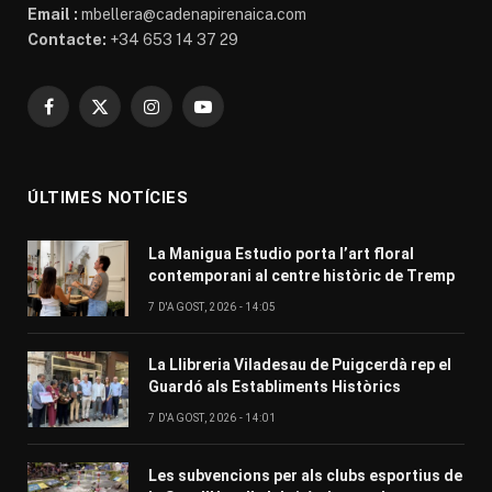
Email :
mbellera@cadenapirenaica.com
Contacte:
+34 653 14 37 29
Facebook
X
Instagram
YouTube
(Twitter)
ÚLTIMES NOTÍCIES
La Manigua Estudio porta l’art floral
contemporani al centre històric de Tremp
7 D'AGOST, 2026 - 14:05
La Llibreria Viladesau de Puigcerdà rep el
Guardó als Establiments Històrics
7 D'AGOST, 2026 - 14:01
Les subvencions per als clubs esportius de