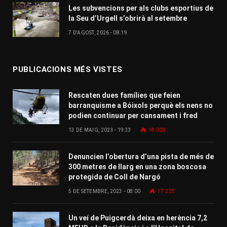
Les subvencions per als clubs esportius de
la Seu d’Urgell s’obrirà al setembre
7 D'AGOST, 2026 - 08:19
PUBLICACIONS MÉS VISTES
Rescaten dues famílies que feien
barranquisme a Bóixols perquè els nens no
podien continuar per cansament i fred
13 DE MAIG, 2023 - 19:33
18.028
Denuncien l’obertura d’una pista de més de
300 metres de llarg en una zona boscosa
protegida de Coll de Nargó
5 DE SETEMBRE, 2023 - 08:00
17.225
Un veí de Puigcerdà deixa en herència 7,2