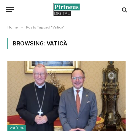
»
Home
Posts Tagged "Vaticà"
BROWSING:
VATICÀ
POLÍTICA