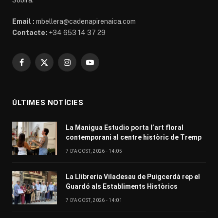
Email :
mbellera@cadenapirenaica.com
Contacte:
+34 653 14 37 29
Facebook
X
Instagram
YouTube
(Twitter)
ÚLTIMES NOTÍCIES
La Manigua Estudio porta l’art floral
contemporani al centre històric de Tremp
7 D'AGOST, 2026 - 14:05
La Llibreria Viladesau de Puigcerdà rep el
Guardó als Establiments Històrics
7 D'AGOST, 2026 - 14:01