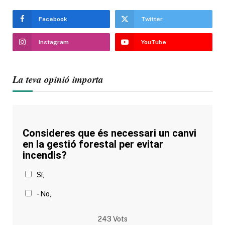
Facebook
Twitter
Instagram
YouTube
La teva opinió importa
Consideres que és necessari un canvi
en la gestió forestal per evitar
incendis?
Sí,
- No,
243
Vots