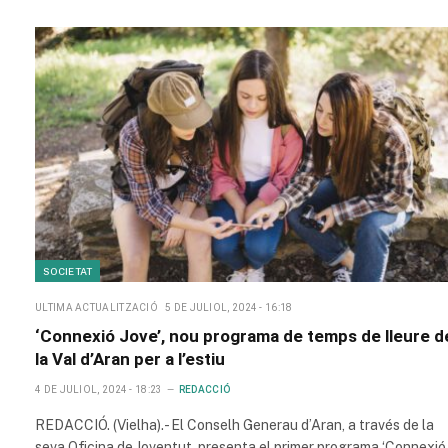
SOCIETAT
ULTIMA ACTUALITZACIÓ
5 DE JULIOL, 2024 - 16:18
‘Connexió Jove’, nou programa de temps de lleure d
la Val d’Aran per a l’estiu
4 DE JULIOL, 2024 - 18:23
REDACCIÓ
REDACCIÓ. (Vielha).- El Conselh Generau d’Aran, a través de la
seva Oficina de Joventut, presenta el primer programa ‘Connexió