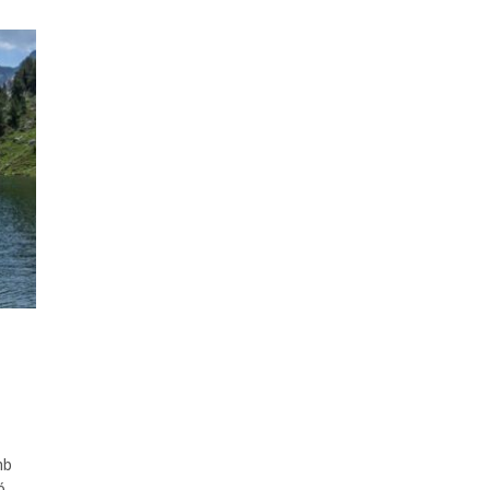
mb
ió…