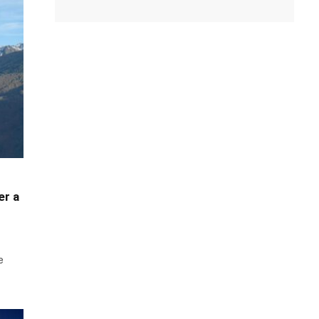
er a
e