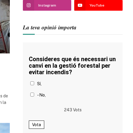
Instagram
YouTube
La teva opinió importa
Consideres que és necessari un
canvi en la gestió forestal per
evitar incendis?
Sí,
- No,
ls de
n la
243
Vots
Vota