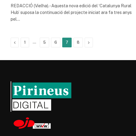
REDACCIÓ (Vielha).- Aquesta nova edició del ‘Catalunya Rural
Hub’ suposa la continuació del projecte iniciat ara fa tres anys
pel…
Previous
…
Next
1
5
6
7
8