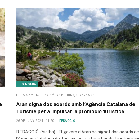
ECONOMIA
ULTIMA ACTUALITZACIÓ
26 DE JUNY, 2024 - 16:36
e
Aran signa dos acords amb l’Agència Catalana de
Turisme per a impulsar la promoció turística
26 DE JUNY, 2024 - 11:20
REDACCIÓ
REDACCIÓ. (Vielha).- El govern d’Aran ha signat dos acords a
l’Agència Catalana de Turisme per a, d’una banda, la integrac