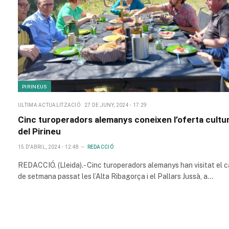
PIRINEUS
ULTIMA ACTUALITZACIÓ
27 DE JUNY, 2024 - 17:29
Cinc turoperadors alemanys coneixen l’oferta cultur
del Pirineu
15 D'ABRIL, 2024 - 12:48
REDACCIÓ
REDACCIÓ. (Lleida).- Cinc turoperadors alemanys han visitat el 
de setmana passat les l’Alta Ribagorça i el Pallars Jussà, a…