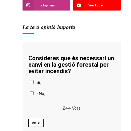
Instagram
YouTube
La teva opinió importa
Consideres que és necessari un
canvi en la gestió forestal per
evitar incendis?
Sí,
- No,
244
Vots
Vota