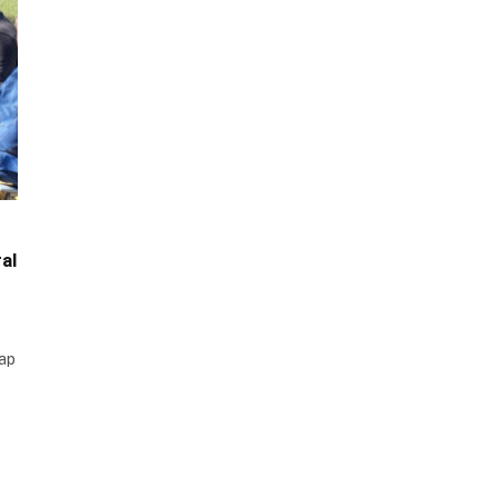
al
cap