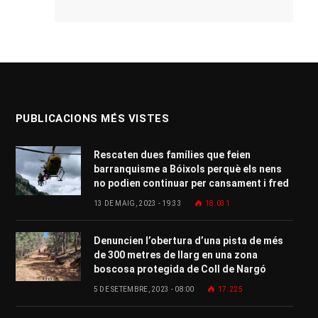
PUBLICACIONS MÉS VISTES
Rescaten dues famílies que feien
barranquisme a Bóixols perquè els nens
no podien continuar per cansament i fred
13 DE MAIG, 2023 - 19:33
18.031
Denuncien l’obertura d’una pista de més
de 300 metres de llarg en una zona
boscosa protegida de Coll de Nargó
5 DE SETEMBRE, 2023 - 08:00
17.225