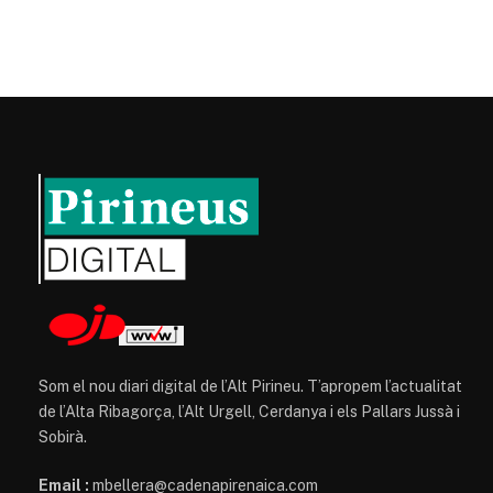
Som el nou diari digital de l’Alt Pirineu. T’apropem l’actualitat
de l’Alta Ribagorça, l’Alt Urgell, Cerdanya i els Pallars Jussà i
Sobirà.
Email :
mbellera@cadenapirenaica.com