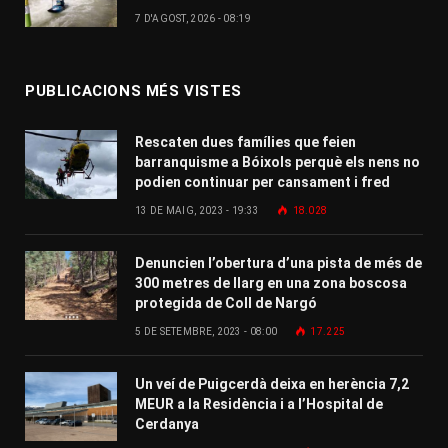
7 D'AGOST, 2026 - 08:19
PUBLICACIONS MÉS VISTES
Rescaten dues famílies que feien
barranquisme a Bóixols perquè els nens no
podien continuar per cansament i fred
13 DE MAIG, 2023 - 19:33
18.028
Denuncien l’obertura d’una pista de més de
300 metres de llarg en una zona boscosa
protegida de Coll de Nargó
5 DE SETEMBRE, 2023 - 08:00
17.225
Un veí de Puigcerdà deixa en herència 7,2
MEUR a la Residència i a l’Hospital de
Cerdanya