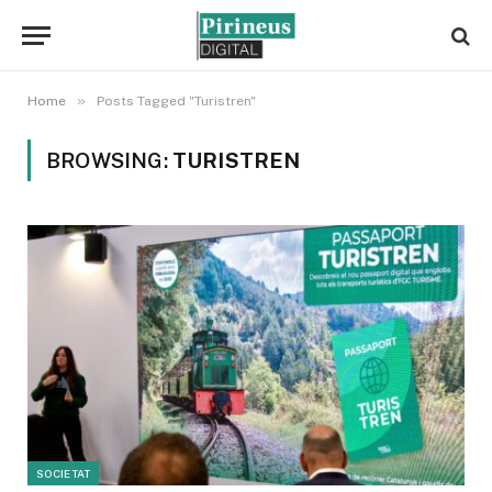
»
Home
Posts Tagged "Turistren"
BROWSING:
TURISTREN
SOCIETAT