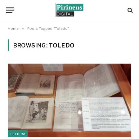
»
Home
Posts Tagged "Toledo"
BROWSING:
TOLEDO
CULTURA