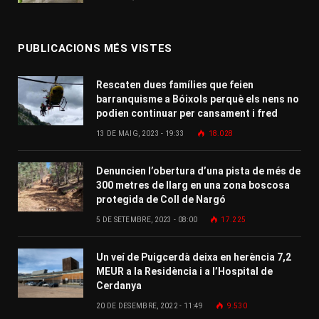
PUBLICACIONS MÉS VISTES
Rescaten dues famílies que feien
barranquisme a Bóixols perquè els nens no
podien continuar per cansament i fred
13 DE MAIG, 2023 - 19:33
18.028
Denuncien l’obertura d’una pista de més de
300 metres de llarg en una zona boscosa
protegida de Coll de Nargó
5 DE SETEMBRE, 2023 - 08:00
17.225
Un veí de Puigcerdà deixa en herència 7,2
MEUR a la Residència i a l’Hospital de
Cerdanya
20 DE DESEMBRE, 2022 - 11:49
9.530