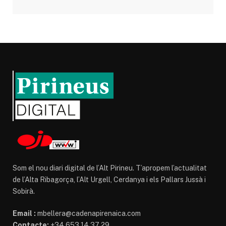
Som el nou diari digital de l’Alt Pirineu. T’apropem l’actualitat
de l’Alta Ribagorça, l’Alt Urgell, Cerdanya i els Pallars Jussà i
Sobirà.
Email :
mbellera@cadenapirenaica.com
Contacte:
+34 653 14 37 29