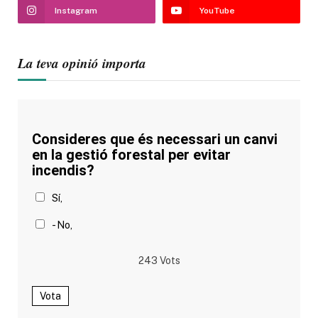
Instagram
YouTube
La teva opinió importa
Consideres que és necessari un canvi
en la gestió forestal per evitar
incendis?
Sí,
- No,
243
Vots
Vota