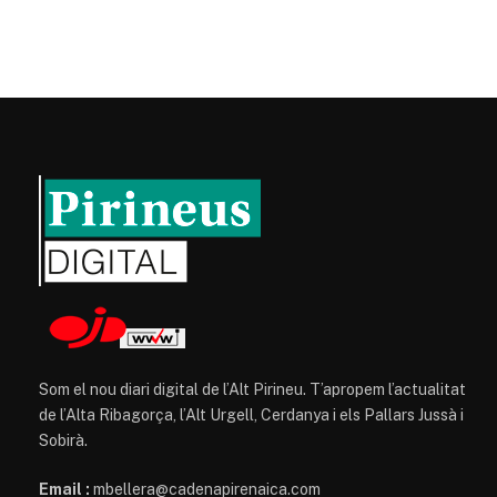
Som el nou diari digital de l’Alt Pirineu. T’apropem l’actualitat
de l’Alta Ribagorça, l’Alt Urgell, Cerdanya i els Pallars Jussà i
Sobirà.
Email :
mbellera@cadenapirenaica.com