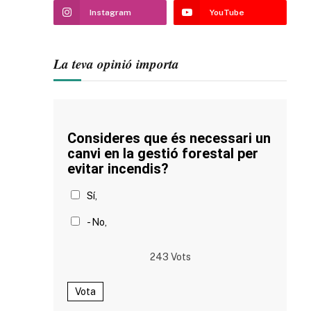
Instagram
YouTube
La teva opinió importa
Consideres que és necessari un
canvi en la gestió forestal per
evitar incendis?
Sí,
- No,
243
Vots
Vota