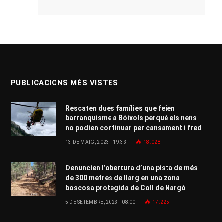
PUBLICACIONS MÉS VISTES
Rescaten dues famílies que feien
barranquisme a Bóixols perquè els nens
no podien continuar per cansament i fred
13 DE MAIG, 2023 - 19:33
18.028
Denuncien l’obertura d’una pista de més
de 300 metres de llarg en una zona
boscosa protegida de Coll de Nargó
5 DE SETEMBRE, 2023 - 08:00
17.225