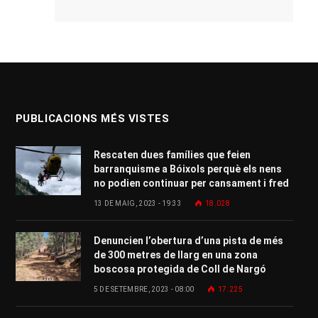
PUBLICACIONS MÉS VISTES
Rescaten dues famílies que feien
barranquisme a Bóixols perquè els nens
no podien continuar per cansament i fred
13 DE MAIG, 2023 - 19:33
18.028
Denuncien l’obertura d’una pista de més
de 300 metres de llarg en una zona
boscosa protegida de Coll de Nargó
5 DE SETEMBRE, 2023 - 08:00
17.225