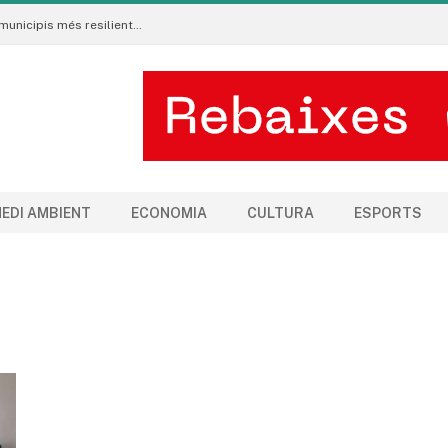
Neix al Pirineu l’Ecoradar Urbà, una eina per crear municipis més resilients al canvi climàtic
EDI AMBIENT
ECONOMIA
CULTURA
ESPORTS