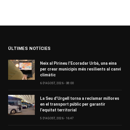
ÚLTIMES NOTÍCIES
Neix al Pirineu l’Ecoradar Urbà, una eina
per crear municipis més resilients al canvi
climàtic
6 D'AGOST, 2026 - 08:00
La Seu d’Urgell torna a reclamar millores
en el transport públic per garantir
l’equitat territorial
5 D'AGOST, 2026 - 16:47