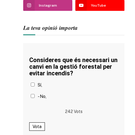
Instagram
YouTube
La teva opinió importa
Consideres que és necessari un
canvi en la gestió forestal per
evitar incendis?
Sí,
- No,
242
Vots
Vota