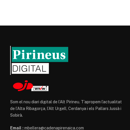
Som el nou diari digital de l’Alt Pirineu. T’apropem l’actualitat
de l’Alta Ribagorça, l’Alt Urgell, Cerdanya i els Pallars Jussà i
Sobirà.
Email :
mbellera@cadenapirenaica.com