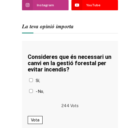
Instagram
YouTube
La teva opinió importa
Consideres que és necessari un
canvi en la gestió forestal per
evitar incendis?
Sí,
- No,
244
Vots
Vota