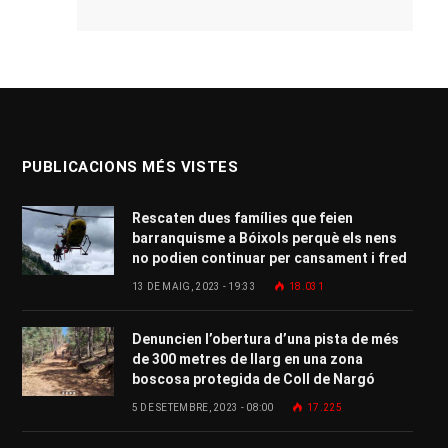
PUBLICACIONS MÉS VISTES
Rescaten dues famílies que feien
barranquisme a Bóixols perquè els nens
no podien continuar per cansament i fred
13 DE MAIG, 2023 - 19:33
18.031
Denuncien l’obertura d’una pista de més
de 300 metres de llarg en una zona
boscosa protegida de Coll de Nargó
5 DE SETEMBRE, 2023 - 08:00
17.225