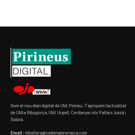
Som el nou diari digital de l’Alt Pirineu. T’apropem l’actualitat
de l’Alta Ribagorça, l’Alt Urgell, Cerdanya i els Pallars Jussà i
Sobirà.
Email :
mbellera@cadenapirenaica.com