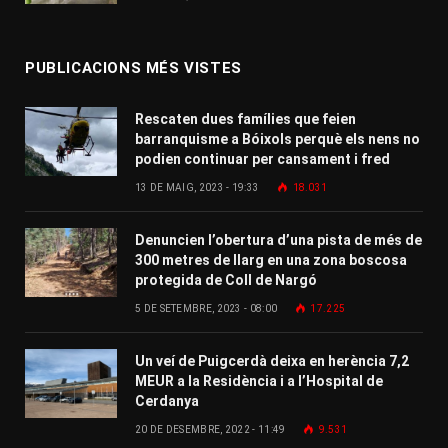
PUBLICACIONS MÉS VISTES
Rescaten dues famílies que feien
barranquisme a Bóixols perquè els nens no
podien continuar per cansament i fred
13 DE MAIG, 2023 - 19:33
18.031
Denuncien l’obertura d’una pista de més de
300 metres de llarg en una zona boscosa
protegida de Coll de Nargó
5 DE SETEMBRE, 2023 - 08:00
17.225
Un veí de Puigcerdà deixa en herència 7,2
MEUR a la Residència i a l’Hospital de
Cerdanya
20 DE DESEMBRE, 2022 - 11:49
9.531