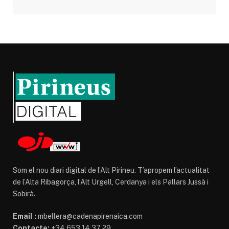
Som el nou diari digital de l’Alt Pirineu. T’apropem l’actualitat
de l’Alta Ribagorça, l’Alt Urgell, Cerdanya i els Pallars Jussà i
Sobirà.
Email :
mbellera@cadenapirenaica.com
Contacte:
+34 653 14 37 29