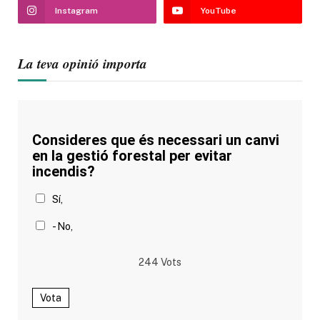
Instagram
YouTube
La teva opinió importa
Consideres que és necessari un canvi
en la gestió forestal per evitar
incendis?
Sí,
- No,
244
Vots
Vota