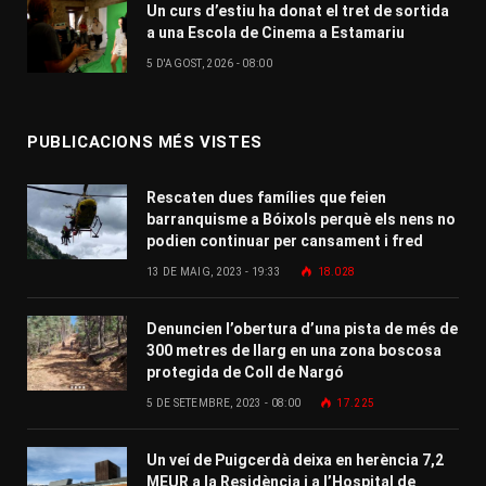
Un curs d’estiu ha donat el tret de sortida
a una Escola de Cinema a Estamariu
5 D'AGOST, 2026 - 08:00
PUBLICACIONS MÉS VISTES
Rescaten dues famílies que feien
barranquisme a Bóixols perquè els nens no
podien continuar per cansament i fred
13 DE MAIG, 2023 - 19:33
18.028
Denuncien l’obertura d’una pista de més de
300 metres de llarg en una zona boscosa
protegida de Coll de Nargó
5 DE SETEMBRE, 2023 - 08:00
17.225
Un veí de Puigcerdà deixa en herència 7,2
MEUR a la Residència i a l’Hospital de