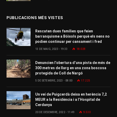
PUBLICACIONS MÉS VISTES
Rescaten dues famílies que feien
barranquisme a Bóixols perquè els nens no
podien continuar per cansament i fred
13 DE MAIG, 2023 - 19:33
18.028
Denuncien l’obertura d’una pista de més de
300 metres de llarg en una zona boscosa
protegida de Coll de Nargó
5 DE SETEMBRE, 2023 - 08:00
17.225
Un veí de Puigcerdà deixa en herència 7,2
MEUR a la Residència i a l’Hospital de
Cerdanya
20 DE DESEMBRE, 2022 - 11:49
9.530