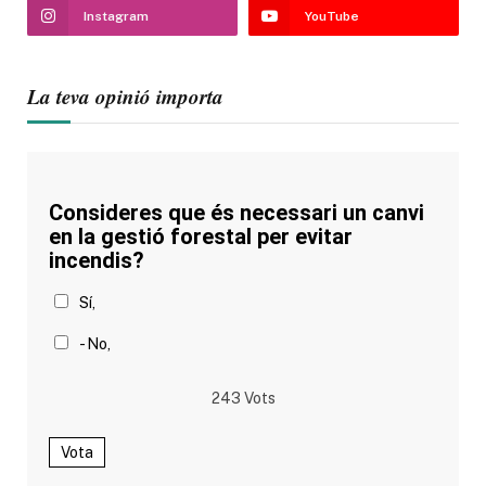
Instagram
YouTube
La teva opinió importa
Consideres que és necessari un canvi
en la gestió forestal per evitar
incendis?
Sí,
- No,
243
Vots
Vota