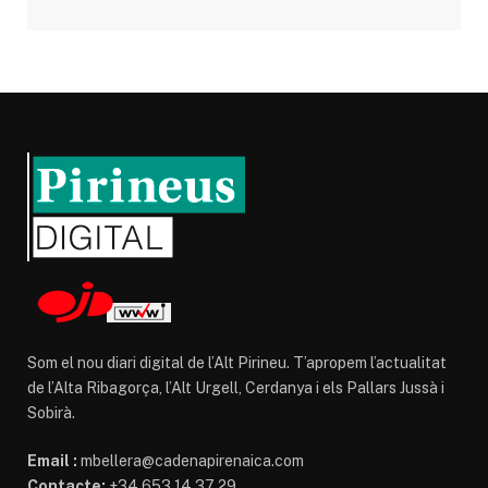
Som el nou diari digital de l’Alt Pirineu. T’apropem l’actualitat
de l’Alta Ribagorça, l’Alt Urgell, Cerdanya i els Pallars Jussà i
Sobirà.
Email :
mbellera@cadenapirenaica.com
Contacte:
+34 653 14 37 29