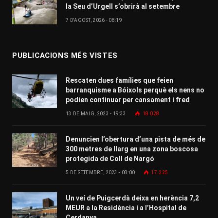
la Seu d’Urgell s’obrirà al setembre
7 D'AGOST, 2026 - 08:19
PUBLICACIONS MÉS VISTES
Rescaten dues famílies que feien
barranquisme a Bóixols perquè els nens no
podien continuar per cansament i fred
13 DE MAIG, 2023 - 19:33
18.028
Denuncien l’obertura d’una pista de més de
300 metres de llarg en una zona boscosa
protegida de Coll de Nargó
5 DE SETEMBRE, 2023 - 08:00
17.225
Un veí de Puigcerdà deixa en herència 7,2
MEUR a la Residència i a l’Hospital de
Cerdanya