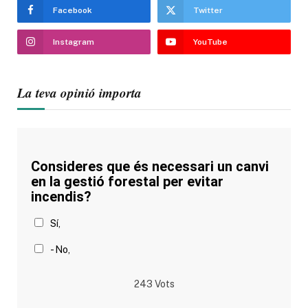
Facebook
Twitter
Instagram
YouTube
La teva opinió importa
Consideres que és necessari un canvi
en la gestió forestal per evitar
incendis?
Sí,
- No,
243
Vots