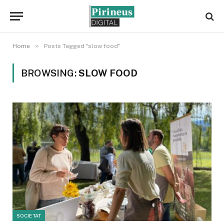
»
Home
Posts Tagged "slow food"
BROWSING:
SLOW FOOD
SOCIETAT