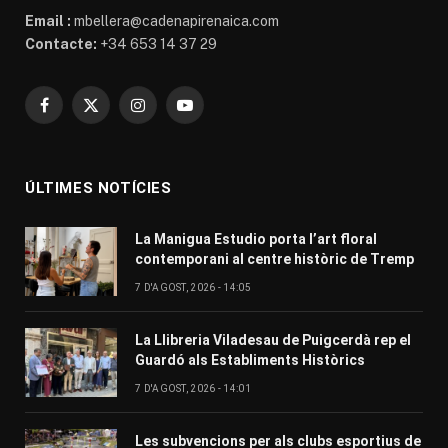
Email :
mbellera@cadenapirenaica.com
Contacte:
+34 653 14 37 29
Facebook
X
Instagram
YouTube
(Twitter)
ÚLTIMES NOTÍCIES
La Manigua Estudio porta l’art floral
contemporani al centre històric de Tremp
7 D'AGOST, 2026 - 14:05
La Llibreria Viladesau de Puigcerdà rep el
Guardó als Establiments Històrics
7 D'AGOST, 2026 - 14:01
Les subvencions per als clubs esportius de