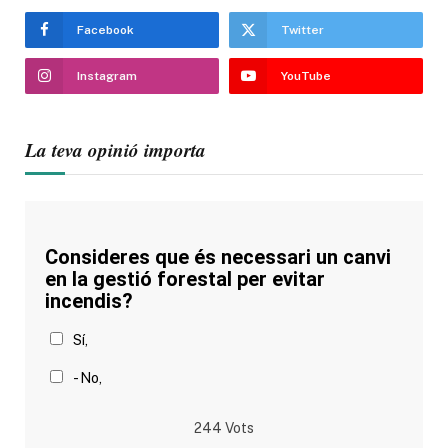
Facebook
Twitter
Instagram
YouTube
La teva opinió importa
Consideres que és necessari un canvi
en la gestió forestal per evitar
incendis?
Sí,
- No,
244
Vots