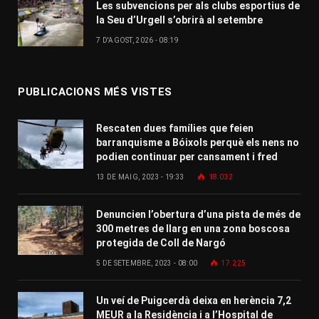
Les subvencions per als clubs esportius de
la Seu d’Urgell s’obrirà al setembre
7 D'AGOST, 2026 - 08:19
PUBLICACIONS MÉS VISTES
Rescaten dues famílies que feien
barranquisme a Bóixols perquè els nens no
podien continuar per cansament i fred
13 DE MAIG, 2023 - 19:33
18.032
Denuncien l’obertura d’una pista de més de
300 metres de llarg en una zona boscosa
protegida de Coll de Nargó
5 DE SETEMBRE, 2023 - 08:00
17.225
Un veí de Puigcerdà deixa en herència 7,2
MEUR a la Residència i a l’Hospital de