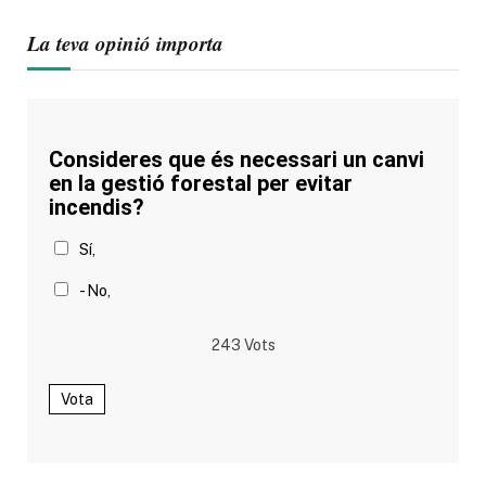
La teva opinió importa
Consideres que és necessari un canvi
en la gestió forestal per evitar
incendis?
Sí,
- No,
243
Vots
Vota