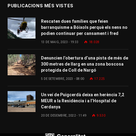
PUBLICACIONS MÉS VISTES
Rescaten dues famílies que feien
barranquisme a Bóixols perquè els nens no
podien continuar per cansament i fred
13 DE MAIG, 2023 - 19:33
18.028
Denuncien l’obertura d’una pista de més de
300 metres de llarg en una zona boscosa
protegida de Coll de Nargó
5 DE SETEMBRE, 2023 - 08:00
17.225
Un veí de Puigcerdà deixa en herència 7,2
MEUR a la Residència i a l’Hospital de
Cerdanya
20 DE DESEMBRE, 2022 - 11:49
9.530