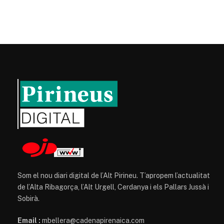
Som el nou diari digital de l’Alt Pirineu. T’apropem l’actualitat
de l’Alta Ribagorça, l’Alt Urgell, Cerdanya i els Pallars Jussà i
Sobirà.
Email :
mbellera@cadenapirenaica.com