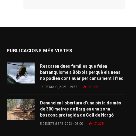
PUBLICACIONS MÉS VISTES
Rescaten dues famílies que feien
barranquisme a Bóixols perquè els nens
no podien continuar per cansament i fred
13 DE MAIG, 2023 - 19:33
18.028
Denuncien l’obertura d’una pista de més
de 300 metres de llarg en una zona
boscosa protegida de Coll de Nargó
5 DE SETEMBRE, 2023 - 08:00
17.225