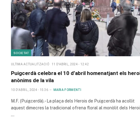
SOCIETAT
ULTIMA ACTUALITZACIÓ
11 D'ABRIL, 2024 - 12:42
Puigcerdà celebra el 10 d’abril homenatjant els hero
anònims de la vila
10 D'ABRIL, 2024 - 15:36
MARIA FORMENTI
M.F. (Puigcerdà).- La plaça dels Herois de Puigcerdà ha acollit
aquest dimecres la tradicional ofrena floral al monòlit dels Heroi
…