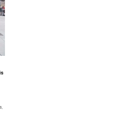
is
s,