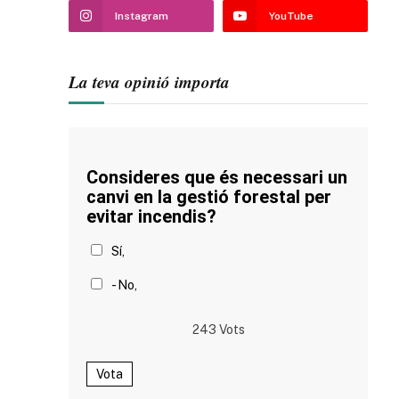
Instagram
YouTube
La teva opinió importa
Consideres que és necessari un
canvi en la gestió forestal per
evitar incendis?
Sí,
- No,
243
Vots
Vota